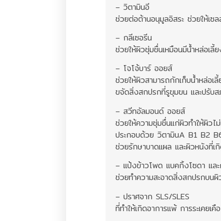
– วิตามินอี
ช่วยต่อต้านอนุมูลอิสระ ช่วยให้เซ
– กลีเซอรีน
ช่วยให้ผิวชุ่มชื่นเหมือนมีน้ำหล่อเลี้
– โจโจ้บาร์ ออยส์
ช่วยให้ผิวสามารถกักเก็บน้ำหล่อเลี
ขจัดสิ่งสกปรกที่รูขุมขน และปรับ
– สวีทอัลมอนด์ ออยส์
ช่วยให้ความชุ่มชื่นแก่ผิวทำให้ผิวไม
ประกอบด้วย วิตามินA B1 B2 B6 
ช่วยรักษาบาดแผล และผิวหนังที่เ
– แป้งข้าวโพด แบคกิ้งโซดา แล
ช่วยทำความสะอาดสิ่งสกปรกบนผิวห
– ปราศจาก SLS/SLES
ที่ทำให้เกิดอาการแพ้ การระเคยเคื