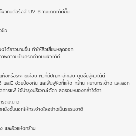
ลล์ผิวทนต่อรังสี UV B ในแดดได้ดีขึ้น
ยงผิว
้ยงได้ยาวนานขึ้น ทำให้สิวเสี้ยนหลุดออก
สภาพความเป็นกรดด่างบนผิวได้ดี
่แห้งหรือระคายเคือง ผิวที่มีปัญหาอักเสบ ดูดซึมสู่ผิวได้ดี
และE ช่วยป้องกัน และฟื้นฟูผิวที่แห้ง กร้าน หยาบกระด้าง และลอก
กิดการแพ้ ใช้บำรุงบริเวณใต้ตา ลดรอยหมองคล้ำใต้ตา
ะกรดมะนาว
นังชั้นนอกให้กระจ่างใสอย่างเป็นธรรมชาติ
อง และผิวแห้งกร้าน