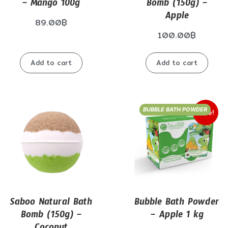
– Mango 100g
Bomb (150g) –
Apple
89.00
฿
100.00
฿
Add to cart
Add to cart
BUBBLE BATH POWDER
Sale!
Saboo Natural Bath
Bubble Bath Powder
Bomb (150g) –
– Apple 1 kg