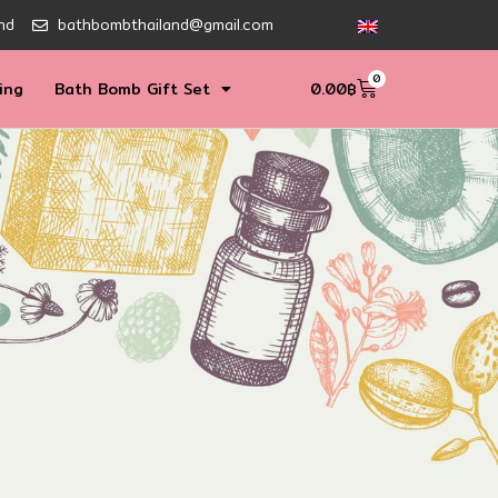
nd
bathbombthailand@gmail.com
0
ing
Bath Bomb Gift Set
0.00
฿