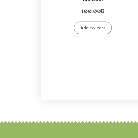
Blossom
100.00
฿
Add to cart