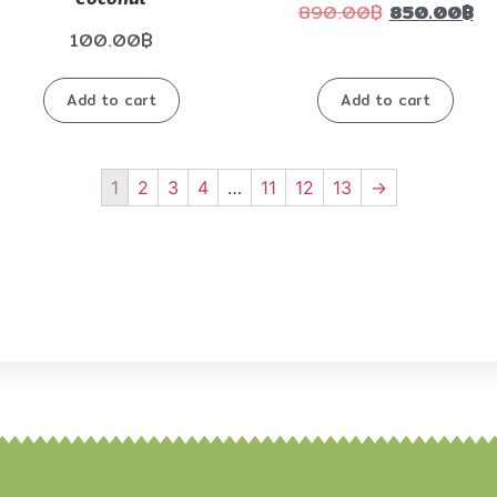
Coconut
890.00
฿
850.00
฿
100.00
฿
Add to cart
Add to cart
1
2
3
4
…
11
12
13
→