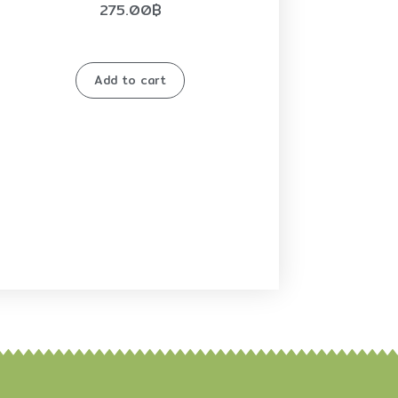
275.00
฿
Add to cart