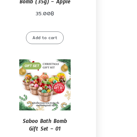
Bomb (35g) – Apple
35.00
฿
Add to cart
GIFT SET
Saboo Bath Bomb
Gift Set – 01