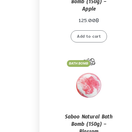
Bomb (150g) –
Apple
125.00
฿
Add to cart
BATH BOMB
Saboo Natural Bath
Bomb (150g) –