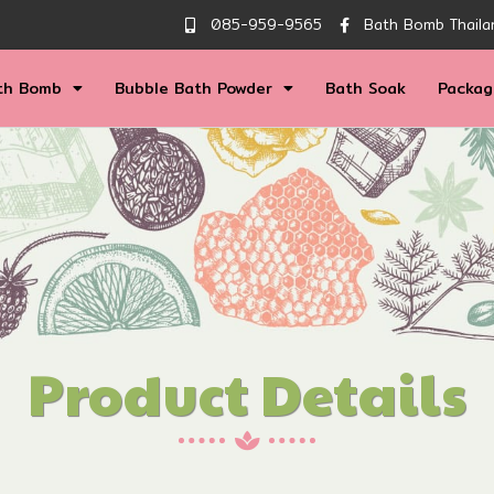
085-959-9565
Bath Bomb Thaila
th Bomb
Bubble Bath Powder
Bath Soak
Packag
Product Details