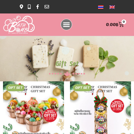
0
0.00
฿
Gift Set
GIFT SET
GIFT SET