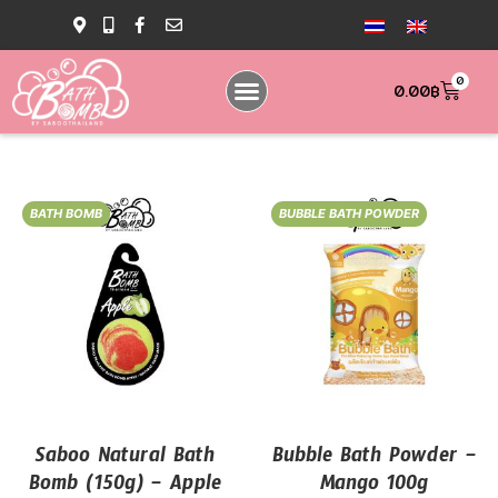
0
0.00
฿
BATH BOMB
BUBBLE BATH POWDER
Saboo Natural Bath
Bubble Bath Powder –
Bomb (150g) – Apple
Mango 100g