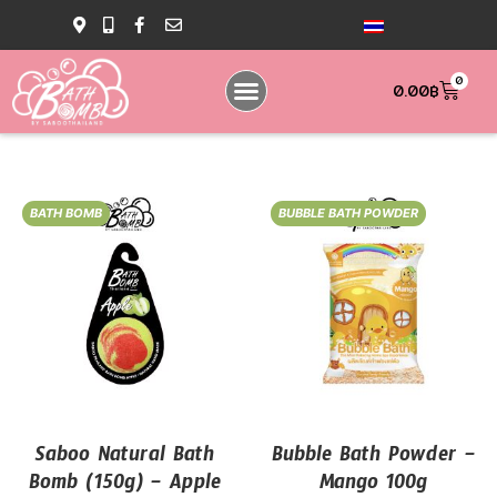
0
0.00
฿
BATH BOMB
BUBBLE BATH POWDER
Saboo Natural Bath
Bubble Bath Powder –
Bomb (150g) – Apple
Mango 100g