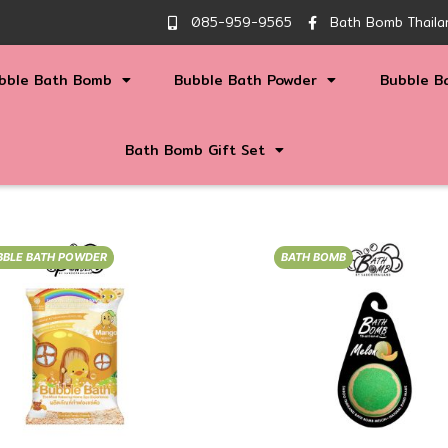
085-959-9565
Bath Bomb Thaila
bble Bath Bomb
Bubble Bath Powder
Bubble B
Bath Bomb Gift Set
BBLE BATH POWDER
BATH BOMB