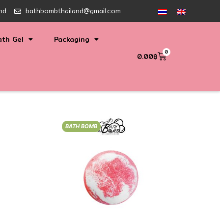
nd
bathbombthailand@gmail.com
ath Gel
Packaging
0
0.00
฿
BATH BOMB