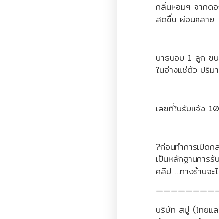
กลิ่นหอมๆ จากดอก
สดชื่น ผ่อนคลาย
บาธบอม 1 ลูก ขนา
ในอ่างแช่ตัว ปริม
เลขที่ใบรับแจ้ง
?ก่อนทำการเปิดกล่
เป็นหลักฐานการรับ
คลิป …ทางร้านจะไ
————————
บริษัท สบู่ (ไทยแล