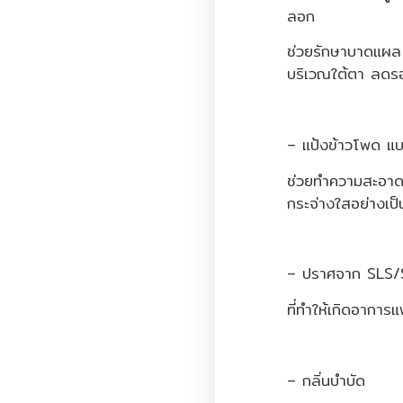
ลอก
ช่วยรักษาบาดแผล แ
บริเวณใต้ตา ลดร
– แป้งข้าวโพด แ
ช่วยทำความสะอาดส
กระจ่างใสอย่างเป
– ปราศจาก SLS/
ที่ทำให้เกิดอาการ
– กลิ่นบำบัด