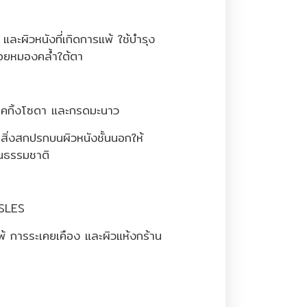
ละผิวหนังที่เกิดการแพ้ ใช้บำรุง
อยหมองคล้ำใต้ตา
บคกิ้งโซดา และกรดมะนาว
ิ่งสกปรกบนผิวหนังชั้นนอกให้
็นธรรมชาติ
SLES
แพ้ การระเคยเคือง และผิวแห้งกร้าน