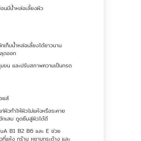
มือนมีน้ำหล่อเลี้ยงผิว
ักเก็บน้ำหล่อเลี้ยงได้ยาวนาน
นหลุดออก
รูขุมขน และปรับสภาพความเป็นกรด
อยส์
นแก่ผิวทำให้ผิวไม่แห้งหรือระคาย
อักเสบ ดูดซึมสู่ผิวได้ดี
มินA B1 B2 B6 และ E ช่วย
ผิวที่แห้ง กร้าน หยาบกระด้าง และ