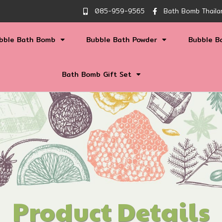
085-959-9565
Bath Bomb Thaila
bble Bath Bomb
Bubble Bath Powder
Bubble B
Bath Bomb Gift Set
Product Details