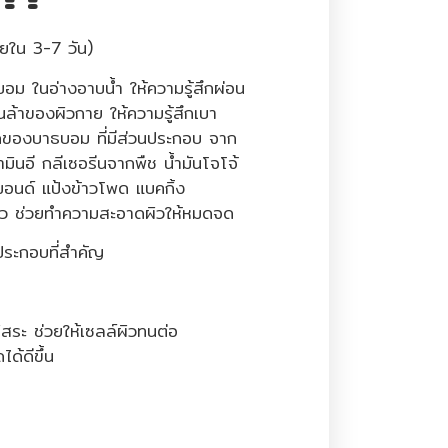
ยใน 3-7 วัน)
อม ในอ่างอาบน้ำ ให้ความรู้สึกผ่อน
้าของผิวกาย ให้ความรู้สึกเบา
ของบาธบอม ที่มีส่วนประกอบ จาก
ามินอี กลีเซอรีนจากพืช น้ำมันโจโจ้
ลมอนด์ แป้งข้าวโพด แบคกิ้ง
ว ช่วยทำความสะอาดผิวให้หมดจด
ระกอบที่สำคัญ
ิสระ ช่วยให้เซลล์ผิวทนต่อ
ด้ดีขึ้น