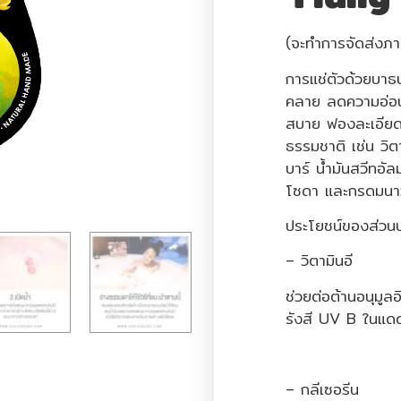
(จะทำการจัดส่งภา
การแช่ตัวด้วยบาธบ
คลาย ลดความอ่อนล
สบาย ฟองละเอียด
ธรรมชาติ เช่น วิต
บาร์ น้ำมันสวีทอั
โซดา และกรดมนา
ประโยชน์ของส่วนป
– วิตามินอี
ช่วยต่อต้านอนุมูลอ
รังสี UV B ในแดดไ
– กลีเซอรีน