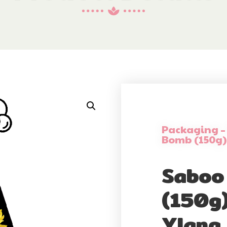
Packaging –
Bomb (150g)
Saboo
(150g)
Ylang