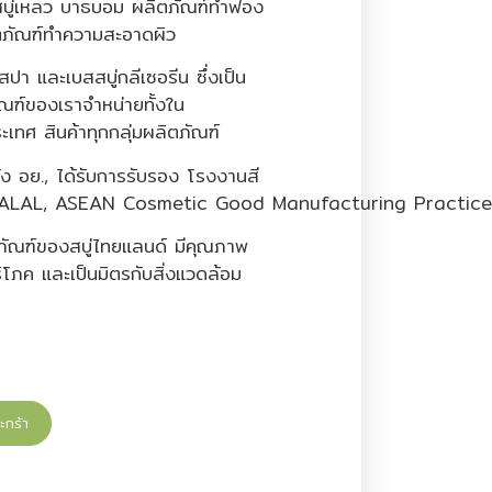
 สบู่เหลว บาธบอม ผลิตภัณฑ์ทำฟอง
ตภัณฑ์ทำความสะอาดผิว
สปา และเบสสบู่กลีเซอรีน ซึ่งเป็น
ัณฑ์ของเราจำหน่ายทั้งใน
เทศ สินค้าทุกกลุ่มผลิตภัณฑ์
จ้ง อย., ได้รับการรับรอง โรงงานสี
 HALAL, ASEAN Cosmetic Good Manufacturing Practic
ิตภัณฑ์ของสบู่ไทยแลนด์ มีคุณภาพ
ริโภค และเป็นมิตรกับสิ่งแวดล้อม
ะกร้า