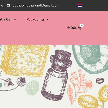
nd
bathbombthailand@gmail.com
ath Gel
Packaging
0
0.00
฿