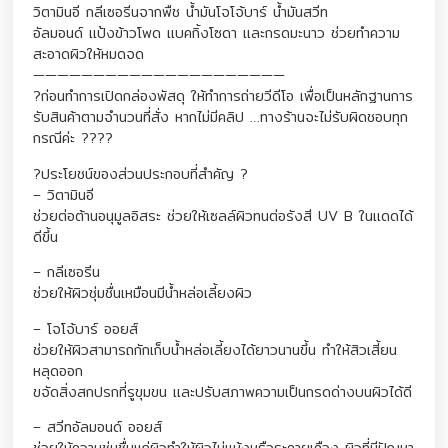
วิตามินอี กลีเซอรีนจากพืช น้ำมันโจโจ้บาร์ น้ำมันสวีท
อัลมอนด์ แป้งข้าวโพด แบคกิ้งโซดา และกรดมะนาว ช่วยทำความ
สะอาดผิวให้หมดจด
—————————————————————
?ก่อนทำการเปิดกล่องพัสดุ ให้ทำการถ่ายวีดีโอ เพื่อเป็นหลักฐานการ
รับสินค้าตามจำนวนที่สั่ง หากไม่มีคลิป …ทางร้านจะไม่รับผิดชอบทุก
กรณีค่ะ ????
?ประโยชน์ของส่วนประกอบที่สำคัญ ?
– วิตามินอี
ช่วยต่อต้านอนุมูลอิสระ ช่วยให้เซลล์ผิวทนต่อรังสี UV B ในแดดได้
ดีขึ้น
– กลีเซอรีน
ช่วยให้ผิวชุ่มชื่นเหมือนมีน้ำหล่อเลี้ยงผิว
– โจโจ้บาร์ ออยส์
ช่วยให้ผิวสามารถกักเก็บน้ำหล่อเลี้ยงได้ยาวนานขึ้น ทำให้สิวเสี้ยน
หลุดออก
ขจัดสิ่งสกปรกที่รูขุมขน และปรับสภาพความเป็นกรดด่างบนผิวได้ดี
– สวีทอัลมอนด์ ออยส์
ช่วยให้ความชุ่มชื่นแก่ผิวทำให้ผิวไม่แห้งหรือระคายเคือง ผิวที่มีปัญหา