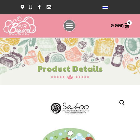
0
0.00
฿
Product Details