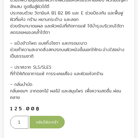
อักเสบ ดูดซึมสู่ผิวได้ดี
ประกอบด้วย วิตามินA B1 B2 B6 และ E ช่วยป้องกัน และฟื้นฟู
ผิวที่แห้ง กร้าน หยาบกระด้าง และลอก
ช่วยรักษาบาดแผล และผิวหนังที่เกิดการแพ้ ใช้บำรุงบริเวณใต้ตา
ลดรอยหมองคล้ำใต้ตา
– แป้งข้าวโพด แบคกิ้งโซดา และกรดมะนาว
ช่วยทำความสะอาดสิ่งสกปรกบนผิวหนังชั้นนอกให้กระจ่างใสอย่าง
เป็นธรรมชาติ
– ปราศจาก SLS/SLES
ที่ทำให้เกิดอาการแพ้ การระเคยเคือง และผิวแห้งกร้าน
– กลิ่นบำบัด
กลิ่นหอมๆ จากดอกไม้ ผลไม้ และสมุนไพร เพื่อความสดชื่น ผ่อน
คลาย
125.00
฿
หยิบใส่ตะกร้า