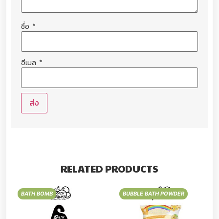
ชื่อ
*
อีเมล
*
RELATED PRODUCTS
BATH BOMB
BUBBLE BATH POWDER