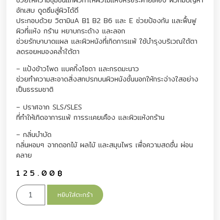
อักเสบ ดูดซึมสู่ผิวได้ดี
ประกอบด้วย วิตามินA B1 B2 B6 และ E ช่วยป้องกัน และฟื้นฟู
ผิวที่แห้ง กร้าน หยาบกระด้าง และลอก
ช่วยรักษาบาดแผล และผิวหนังที่เกิดการแพ้ ใช้บำรุงบริเวณใต้ตา
ลดรอยหมองคล้ำใต้ตา
– แป้งข้าวโพด แบคกิ้งโซดา และกรดมะนาว
ช่วยทำความสะอาดสิ่งสกปรกบนผิวหนังชั้นนอกให้กระจ่างใสอย่าง
เป็นธรรมชาติ
– ปราศจาก SLS/SLES
ที่ทำให้เกิดอาการแพ้ การระเคยเคือง และผิวแห้งกร้าน
– กลิ่นบำบัด
กลิ่นหอมๆ จากดอกไม้ ผลไม้ และสมุนไพร เพื่อความสดชื่น ผ่อน
คลาย
125.00
฿
หยิบใส่ตะกร้า