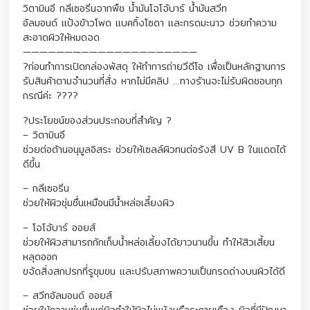
วิตามินอี กลีเซอรีนจากพืช น้ำมันโจโจ้บาร์ น้ำมันสวีท
อัลมอนด์ แป้งข้าวโพด แบคกิ้งโซดา และกรดมะนาว ช่วยทำความ
สะอาดผิวให้หมดจด
—————————————————————
?ก่อนทำการเปิดกล่องพัสดุ ให้ทำการถ่ายวีดีโอ เพื่อเป็นหลักฐานการ
รับสินค้าตามจำนวนที่สั่ง หากไม่มีคลิป …ทางร้านจะไม่รับผิดชอบทุก
กรณีค่ะ ????
?ประโยชน์ของส่วนประกอบที่สำคัญ ?
– วิตามินอี
ช่วยต่อต้านอนุมูลอิสระ ช่วยให้เซลล์ผิวทนต่อรังสี UV B ในแดดได้
ดีขึ้น
– กลีเซอรีน
ช่วยให้ผิวชุ่มชื่นเหมือนมีน้ำหล่อเลี้ยงผิว
– โจโจ้บาร์ ออยส์
ช่วยให้ผิวสามารถกักเก็บน้ำหล่อเลี้ยงได้ยาวนานขึ้น ทำให้สิวเสี้ยน
หลุดออก
ขจัดสิ่งสกปรกที่รูขุมขน และปรับสภาพความเป็นกรดด่างบนผิวได้ดี
– สวีทอัลมอนด์ ออยส์
ช่วยให้ความชุ่มชื่นแก่ผิวทำให้ผิวไม่แห้งหรือระคายเคือง ผิวที่มีปัญหา