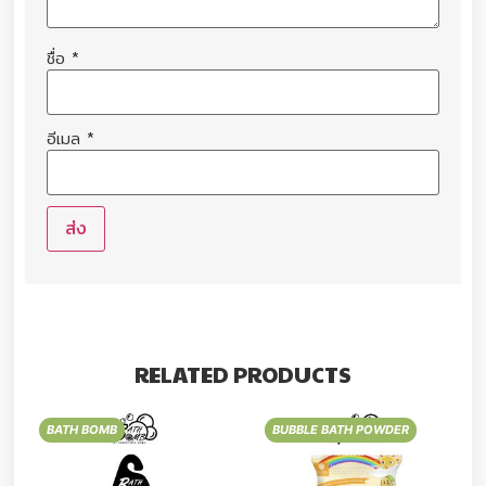
ชื่อ
*
อีเมล
*
RELATED PRODUCTS
BATH BOMB
BUBBLE BATH POWDER