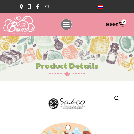
0
0.00
฿
Product Details