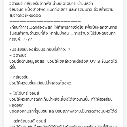
วิตามินอี กลีเซอรีนจากพืช น้ำมันโจโจ้บาร์ น้ำมันสวีท
อัลมอนด์ แป้งข้าวโพด แบคกิ้งโซดา และกรดมะนาว ช่วยทำความ
สะอาดผิวให้หมดจด
—————————————————————
?ก่อนทำการเปิดกล่องพัสดุ ให้ทำการถ่ายวีดีโอ เพื่อเป็นหลักฐานการ
รับสินค้าตามจำนวนที่สั่ง หากไม่มีคลิป …ทางร้านจะไม่รับผิดชอบทุก
กรณีค่ะ ????
?ประโยชน์ของส่วนประกอบที่สำคัญ ?
– วิตามินอี
ช่วยต่อต้านอนุมูลอิสระ ช่วยให้เซลล์ผิวทนต่อรังสี UV B ในแดดได้
ดีขึ้น
– กลีเซอรีน
ช่วยให้ผิวชุ่มชื่นเหมือนมีน้ำหล่อเลี้ยงผิว
– โจโจ้บาร์ ออยส์
ช่วยให้ผิวสามารถกักเก็บน้ำหล่อเลี้ยงได้ยาวนานขึ้น ทำให้สิวเสี้ยน
หลุดออก
ขจัดสิ่งสกปรกที่รูขุมขน และปรับสภาพความเป็นกรดด่างบนผิวได้ดี
– สวีทอัลมอนด์ ออยส์
ช่วยให้ความชุ่มชื่นแก่ผิวทำให้ผิวไม่แห้งหรือระคายเคือง ผิวที่มีปัญหา