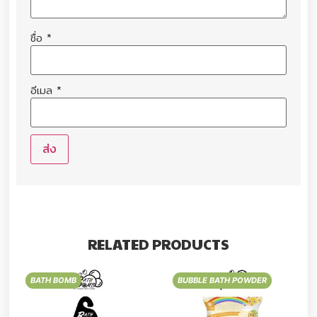
ชื่อ
*
อีเมล
*
RELATED PRODUCTS
BATH BOMB
BUBBLE BATH POWDER