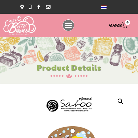
0
0.00
฿
Product Details