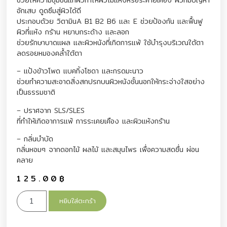
อักเสบ ดูดซึมสู่ผิวได้ดี
ประกอบด้วย วิตามินA B1 B2 B6 และ E ช่วยป้องกัน และฟื้นฟู
ผิวที่แห้ง กร้าน หยาบกระด้าง และลอก
ช่วยรักษาบาดแผล และผิวหนังที่เกิดการแพ้ ใช้บำรุงบริเวณใต้ตา
ลดรอยหมองคล้ำใต้ตา
– แป้งข้าวโพด แบคกิ้งโซดา และกรดมะนาว
ช่วยทำความสะอาดสิ่งสกปรกบนผิวหนังชั้นนอกให้กระจ่างใสอย่าง
เป็นธรรมชาติ
– ปราศจาก SLS/SLES
ที่ทำให้เกิดอาการแพ้ การระเคยเคือง และผิวแห้งกร้าน
– กลิ่นบำบัด
กลิ่นหอมๆ จากดอกไม้ ผลไม้ และสมุนไพร เพื่อความสดชื่น ผ่อน
คลาย
125.00
฿
หยิบใส่ตะกร้า