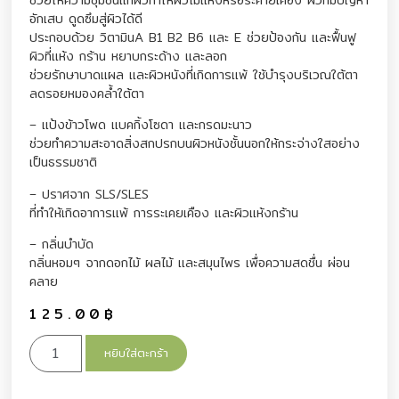
อักเสบ ดูดซึมสู่ผิวได้ดี
ประกอบด้วย วิตามินA B1 B2 B6 และ E ช่วยป้องกัน และฟื้นฟู
ผิวที่แห้ง กร้าน หยาบกระด้าง และลอก
ช่วยรักษาบาดแผล และผิวหนังที่เกิดการแพ้ ใช้บำรุงบริเวณใต้ตา
ลดรอยหมองคล้ำใต้ตา
– แป้งข้าวโพด แบคกิ้งโซดา และกรดมะนาว
ช่วยทำความสะอาดสิ่งสกปรกบนผิวหนังชั้นนอกให้กระจ่างใสอย่าง
เป็นธรรมชาติ
– ปราศจาก SLS/SLES
ที่ทำให้เกิดอาการแพ้ การระเคยเคือง และผิวแห้งกร้าน
– กลิ่นบำบัด
กลิ่นหอมๆ จากดอกไม้ ผลไม้ และสมุนไพร เพื่อความสดชื่น ผ่อน
คลาย
125.00
฿
หยิบใส่ตะกร้า