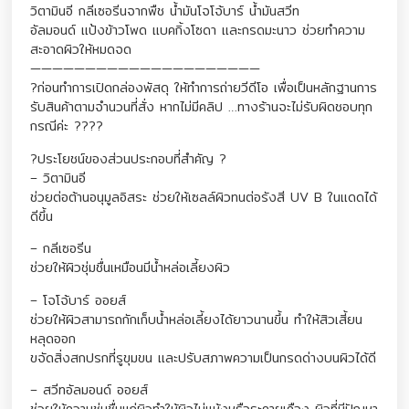
วิตามินอี กลีเซอรีนจากพืช น้ำมันโจโจ้บาร์ น้ำมันสวีท
อัลมอนด์ แป้งข้าวโพด แบคกิ้งโซดา และกรดมะนาว ช่วยทำความ
สะอาดผิวให้หมดจด
—————————————————————
?ก่อนทำการเปิดกล่องพัสดุ ให้ทำการถ่ายวีดีโอ เพื่อเป็นหลักฐานการ
รับสินค้าตามจำนวนที่สั่ง หากไม่มีคลิป …ทางร้านจะไม่รับผิดชอบทุก
กรณีค่ะ ????
?ประโยชน์ของส่วนประกอบที่สำคัญ ?
– วิตามินอี
ช่วยต่อต้านอนุมูลอิสระ ช่วยให้เซลล์ผิวทนต่อรังสี UV B ในแดดได้
ดีขึ้น
– กลีเซอรีน
ช่วยให้ผิวชุ่มชื่นเหมือนมีน้ำหล่อเลี้ยงผิว
– โจโจ้บาร์ ออยส์
ช่วยให้ผิวสามารถกักเก็บน้ำหล่อเลี้ยงได้ยาวนานขึ้น ทำให้สิวเสี้ยน
หลุดออก
ขจัดสิ่งสกปรกที่รูขุมขน และปรับสภาพความเป็นกรดด่างบนผิวได้ดี
– สวีทอัลมอนด์ ออยส์
ช่วยให้ความชุ่มชื่นแก่ผิวทำให้ผิวไม่แห้งหรือระคายเคือง ผิวที่มีปัญหา