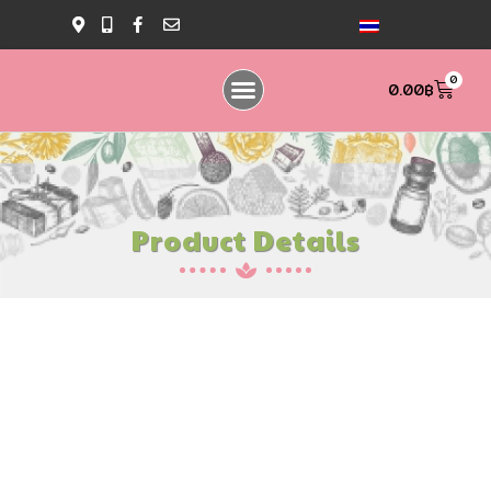
0
0.00
฿
Bubble Bath Bomb
Bubble Bath Powder
Bubble Bath Gel
Bath Bomb Gift Set
Product Details