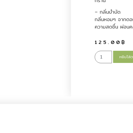
กร้าน
– กลิ่นบำบัด
กลิ่นหอมๆ จากดอก
ความสดชื่น ผ่อน
125.00
฿
หยิบใส่ต