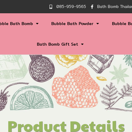
085-959-9565
Bath Bomb Thaila
bble Bath Bomb
Bubble Bath Powder
Bubble B
Bath Bomb Gift Set
Product Details