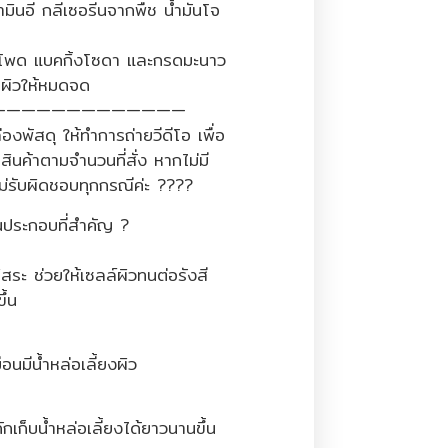
ามินอี กลีเซอรีนจากพืช น้ำมันโจ
าวโพด แบคกิ้งโซดา และกรดมะนาว
ผิวให้หมดจด
—————————————
องพัสดุ ให้ทำการถ่ายวีดีโอ เพื่อ
สินค้าตามจำนวนที่สั่ง หากไม่มี
ม่รับผิดชอบทุกกรณีค่ะ ????
ประกอบที่สำคัญ ?
ิสระ ช่วยให้เซลล์ผิวทนต่อรังสี
ึ้น
มือนมีน้ำหล่อเลี้ยงผิว
กเก็บน้ำหล่อเลี้ยงได้ยาวนานขึ้น