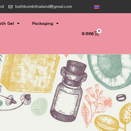
nd
bathbombthailand@gmail.com
ath Gel
Packaging
0
0.00
฿