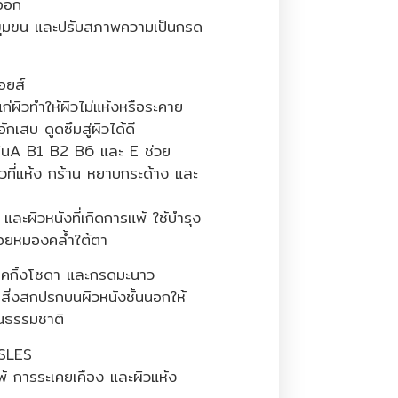
ดออก
รูขุมขน และปรับสภาพความเป็นกรด
อยส์
นแก่ผิวทำให้ผิวไม่แห้งหรือระคาย
อักเสบ ดูดซึมสู่ผิวได้ดี
มินA B1 B2 B6 และ E ช่วย
ผิวที่แห้ง กร้าน หยาบกระด้าง และ
ละผิวหนังที่เกิดการแพ้ ใช้บำรุง
อยหมองคล้ำใต้ตา
บคกิ้งโซดา และกรดมะนาว
ิ่งสกปรกบนผิวหนังชั้นนอกให้
็นธรรมชาติ
SLES
แพ้ การระเคยเคือง และผิวแห้ง