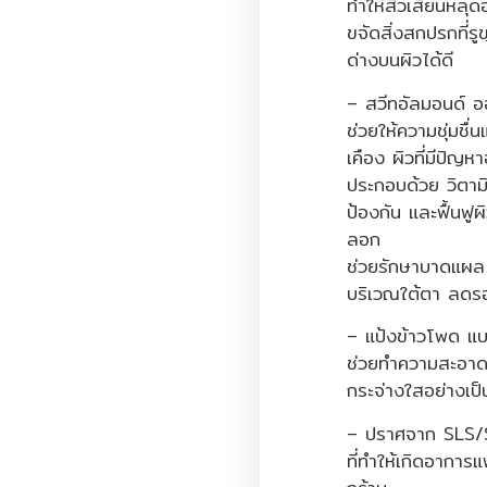
ทำให้สิวเสี้ยนหลุ
ขจัดสิ่งสกปรกที่
ด่างบนผิวได้ดี
– สวีทอัลมอนด์ อ
ช่วยให้ความชุ่มชื่
เคือง ผิวที่มีปัญหา
ประกอบด้วย วิตา
ป้องกัน และฟื้นฟู
ลอก
ช่วยรักษาบาดแผล แ
บริเวณใต้ตา ลดร
– แป้งข้าวโพด แ
ช่วยทำความสะอาดส
กระจ่างใสอย่างเป
– ปราศจาก SLS/
ที่ทำให้เกิดอาการ