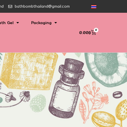
nd
bathbombthailand@gmail.com
ath Gel
Packaging
0
0.00
฿