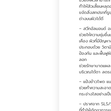
ทำให้สิวเสี้ยนหลุ
ขจัดสิ่งสกปรกที่
ด่างบนผิวได้ดี
– สวีทอัลมอนด์ อ
ช่วยให้ความชุ่มชื่
เคือง ผิวที่มีปัญหา
ประกอบด้วย วิตา
ป้องกัน และฟื้นฟู
ลอก
ช่วยรักษาบาดแผล แ
บริเวณใต้ตา ลดร
– แป้งข้าวโพด แ
ช่วยทำความสะอาดส
กระจ่างใสอย่างเป
– ปราศจาก SLS/
ที่ทำให้เกิดอาการ