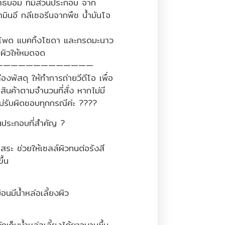
ธบอม ที่มีส่วนประกอบ จาก
ามินอี กลีเซอรีนจากพืช น้ำมันโจ
าวโพด แบคกิ้งโซดา และกรดมะนาว
ผิวให้หมดจด
—————————————
องพัสดุ ให้ทำการถ่ายวีดีโอ เพื่อ
สินค้าตามจำนวนที่สั่ง หากไม่มี
ม่รับผิดชอบทุกกรณีค่ะ ????
ประกอบที่สำคัญ ?
ิสระ ช่วยให้เซลล์ผิวทนต่อรังสี
ึ้น
มือนมีน้ำหล่อเลี้ยงผิว
กเก็บน้ำหล่อเลี้ยงได้ยาวนานขึ้น