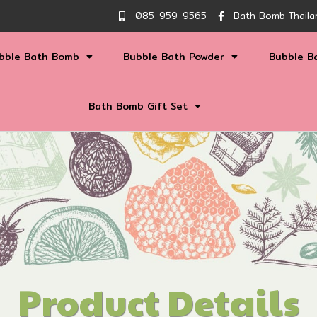
085-959-9565
Bath Bomb Thaila
bble Bath Bomb
Bubble Bath Powder
Bubble B
Bath Bomb Gift Set
Product Details