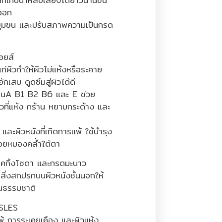
ดออก
รูขุมขน และปรับสภาพความเป็นกรด
อยส์
นแก่ผิวทำให้ผิวไม่แห้งหรือระคาย
อักเสบ ดูดซึมสู่ผิวได้ดี
มินA B1 B2 B6 และ E ช่วย
ผิวที่แห้ง กร้าน หยาบกระด้าง และ
ละผิวหนังที่เกิดการแพ้ ใช้บำรุง
อยหมองคล้ำใต้ตา
บคกิ้งโซดา และกรดมะนาว
ิ่งสกปรกบนผิวหนังชั้นนอกให้
็นธรรมชาติ
SLES
แพ้ การระเคยเคือง และผิวแห้ง