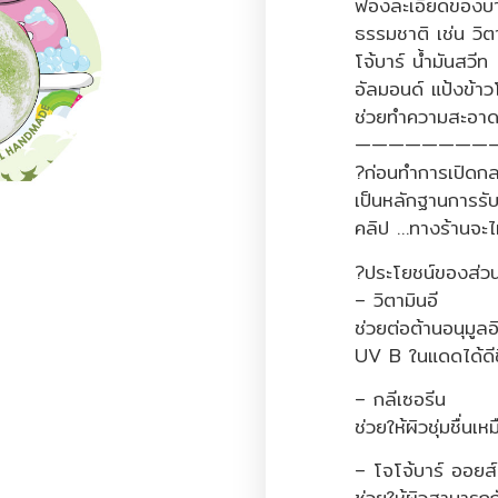
ฟองละเอียดของบา
ธรรมชาติ เช่น วิต
โจ้บาร์ น้ำมันสวีท
อัลมอนด์ แป้งข้
ช่วยทำความสะอาด
————————
?ก่อนทำการเปิดกล่
เป็นหลักฐานการรับ
คลิป …ทางร้านจะไ
?ประโยชน์ของส่วน
– วิตามินอี
ช่วยต่อต้านอนุมูลอ
UV B ในแดดได้ดีข
– กลีเซอรีน
ช่วยให้ผิวชุ่มชื่นเห
– โจโจ้บาร์ ออยส์
ช่วยให้ผิวสามารถกั