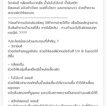
วิตามินอี กลีเซอรีนจากพืช น้ำมันโจโจ้บาร์ น้ำมันสวีท
อัลมอนด์ แป้งข้าวโพด แบคกิ้งโซดา และกรดมะนาว ช่วยทำความ
สะอาดผิวให้หมดจด
—————————————————————
?ก่อนทำการเปิดกล่องพัสดุ ให้ทำการถ่ายวีดีโอ เพื่อเป็นหลักฐานการ
รับสินค้าตามจำนวนที่สั่ง หากไม่มีคลิป …ทางร้านจะไม่รับผิดชอบทุก
กรณีค่ะ ????
?ประโยชน์ของส่วนประกอบที่สำคัญ ?
– วิตามินอี
ช่วยต่อต้านอนุมูลอิสระ ช่วยให้เซลล์ผิวทนต่อรังสี UV B ในแดดได้
ดีขึ้น
– กลีเซอรีน
ช่วยให้ผิวชุ่มชื่นเหมือนมีน้ำหล่อเลี้ยงผิว
– โจโจ้บาร์ ออยส์
ช่วยให้ผิวสามารถกักเก็บน้ำหล่อเลี้ยงได้ยาวนานขึ้น ทำให้สิวเสี้ยน
หลุดออก
ขจัดสิ่งสกปรกที่รูขุมขน และปรับสภาพความเป็นกรดด่างบนผิวได้ดี
– สวีทอัลมอนด์ ออยส์
ช่วยให้ความชุ่มชื่นแก่ผิวทำให้ผิวไม่แห้งหรือระคายเคือง ผิวที่มีปัญหา