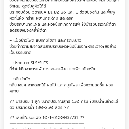
อักเสบ ดูดซึมสู่ผิวได้ดี
ประกอบด้วย วิตามินA B1 B2 B6 และ E ช่วยป้องกัน และฟื้นฟู
ผิวที่แห้ง กร้าน หยาบกระด้าง และลอก
ช่วยรักษาบาดแผล และผิวหนังที่เกิดการแพ้ ใช้บำรุงบริเวณใต้ตา
ลดรอยหมองคล้ำใต้ตา
– แป้งข้าวโพด แบคกิ้งโซดา และกรดมะนาว
ช่วยทำความสะอาดสิ่งสกปรกบนผิวหนังชั้นนอกให้กระจ่างใสอย่าง
เป็นธรรมชาติ
– ปราศจาก SLS/SLES
ที่ทำให้เกิดอาการแพ้ การระเคยเคือง และผิวแห้งกร้าน
– กลิ่นบำบัด
กลิ่นหอมๆ จากดอกไม้ ผลไม้ และสมุนไพร เพื่อความสดชื่น ผ่อน
คลาย
?? บาธบอม 1 ลูก ขนาดปริมาณสุทธิ 150 กรัม ใช้กับน้ำในอ่างแช่
ตัว ปริมาตรน้ำ 180-250 ลิตร ??
?? เลขที่ใบรับแจ้ง 10-1-6100037731 ??
—————————————————————–