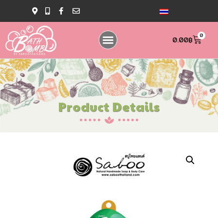
0
0.00
฿
Product Details