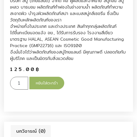
บริษัท สบู่ (ไทยแลนด์) จำกัด คือ ผู้ผลิตและจำหน่าย สบู่ก้อน สบู่
เหลว บาธบอม ผลิตภัณฑ์ทำฟองในอ่างอาบน้ำ ผลิตภัณฑ์ทำความ
สะอาดผิว บำรุงผิวผลิตภัณฑ์สปา และเบสสบู่กลีเซอรีน ซึ่งเป็น
วัตถุดิบหลักผลิตภัณฑ์ของเรา
จำหน่ายทั้งในประเทศ และต่างประเทศ สินค้าทุกกลุ่มผลิตภัณฑ์
ได้ขึ้นทะเบียนจดแจ้ง อย., ได้รับการรับรอง โรงงานสีเขียว
มาตรฐาน HALAL, ASEAN Cosmetic Good Manufacturing
Practice (GMP22716) และ ISO9100
จึงมั่นใจได้ว่าผลิตภัณฑ์ของสบู่ไทยแลนด์ มีคุณภาพดี ปลอดภัยกับ
ผู้บริโภค และเป็นมิตรกับสิ่งแวดล้อม
125.00
฿
หยิบใส่ตะกร้า
บทวิจารณ์ (0)