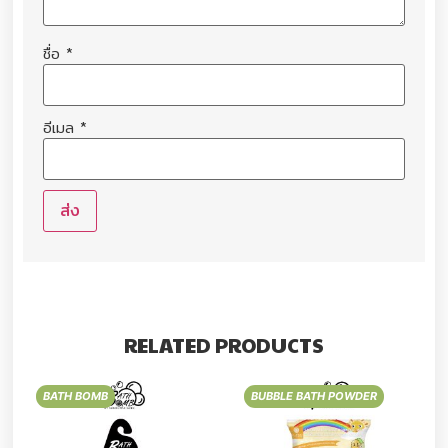
ชื่อ
*
อีเมล
*
RELATED PRODUCTS
BATH BOMB
BUBBLE BATH POWDER