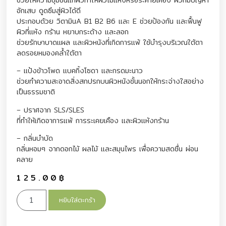
อักเสบ ดูดซึมสู่ผิวได้ดี
ประกอบด้วย วิตามินA B1 B2 B6 และ E ช่วยป้องกัน และฟื้นฟู
ผิวที่แห้ง กร้าน หยาบกระด้าง และลอก
ช่วยรักษาบาดแผล และผิวหนังที่เกิดการแพ้ ใช้บำรุงบริเวณใต้ตา
ลดรอยหมองคล้ำใต้ตา
– แป้งข้าวโพด แบคกิ้งโซดา และกรดมะนาว
ช่วยทำความสะอาดสิ่งสกปรกบนผิวหนังชั้นนอกให้กระจ่างใสอย่าง
เป็นธรรมชาติ
– ปราศจาก SLS/SLES
ที่ทำให้เกิดอาการแพ้ การระเคยเคือง และผิวแห้งกร้าน
– กลิ่นบำบัด
กลิ่นหอมๆ จากดอกไม้ ผลไม้ และสมุนไพร เพื่อความสดชื่น ผ่อน
คลาย
125.00
฿
หยิบใส่ตะกร้า