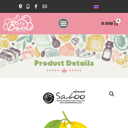
0
0.00
฿
Product Details