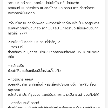
วิตามินอี กลีเซอรีนจากพืช น้ำมันโจโจ้บาร์ น้ำมันสวีท
อัลมอนด์ แป้งข้าวโพด แบคกิ้งโซดา และกรดมะนาว ช่วยทำความ
สะอาดผิวให้หมดจด
—————————————————————
?ก่อนทำการเปิดกล่องพัสดุ ให้ทำการถ่ายวีดีโอ เพื่อเป็นหลักฐานการ
รับสินค้าตามจำนวนที่สั่ง หากไม่มีคลิป …ทางร้านจะไม่รับผิดชอบทุก
กรณีค่ะ ????
?ประโยชน์ของส่วนประกอบที่สำคัญ ?
– วิตามินอี
ช่วยต่อต้านอนุมูลอิสระ ช่วยให้เซลล์ผิวทนต่อรังสี UV B ในแดดได้
ดีขึ้น
– กลีเซอรีน
ช่วยให้ผิวชุ่มชื่นเหมือนมีน้ำหล่อเลี้ยงผิว
– โจโจ้บาร์ ออยส์
ช่วยให้ผิวสามารถกักเก็บน้ำหล่อเลี้ยงได้ยาวนานขึ้น ทำให้สิวเสี้ยน
หลุดออก
ขจัดสิ่งสกปรกที่รูขุมขน และปรับสภาพความเป็นกรดด่างบนผิวได้ดี
– สวีทอัลมอนด์ ออยส์
ช่วยให้ความชุ่มชื่นแก่ผิวทำให้ผิวไม่แห้งหรือระคายเคือง ผิวที่มีปัญหา