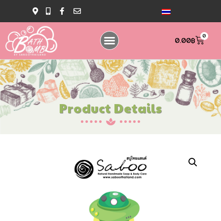
0
0.00
฿
Product Details