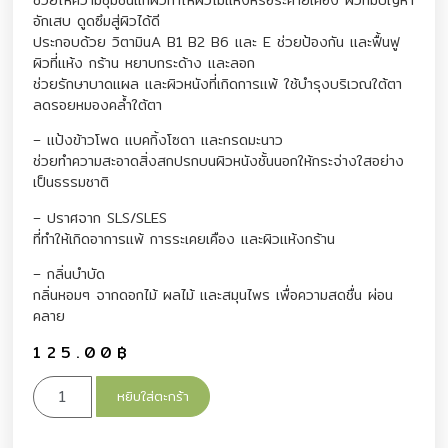
อักเสบ ดูดซึมสู่ผิวได้ดี
ประกอบด้วย วิตามินA B1 B2 B6 และ E ช่วยป้องกัน และฟื้นฟู
ผิวที่แห้ง กร้าน หยาบกระด้าง และลอก
ช่วยรักษาบาดแผล และผิวหนังที่เกิดการแพ้ ใช้บำรุงบริเวณใต้ตา
ลดรอยหมองคล้ำใต้ตา
– แป้งข้าวโพด แบคกิ้งโซดา และกรดมะนาว
ช่วยทำความสะอาดสิ่งสกปรกบนผิวหนังชั้นนอกให้กระจ่างใสอย่าง
เป็นธรรมชาติ
– ปราศจาก SLS/SLES
ที่ทำให้เกิดอาการแพ้ การระเคยเคือง และผิวแห้งกร้าน
– กลิ่นบำบัด
กลิ่นหอมๆ จากดอกไม้ ผลไม้ และสมุนไพร เพื่อความสดชื่น ผ่อน
คลาย
125.00
฿
หยิบใส่ตะกร้า