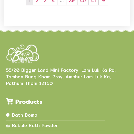
1
2
3
4
…
39
40
41
→
55/20 Bigger Land Mini Factory, Lam Luk Ka Rd.,
Tambon Bung Kham Proy, Amphur Lam Luk Ka,
Pathum Thani 12150
Products
Bath Bomb
Bubble Bath Powder