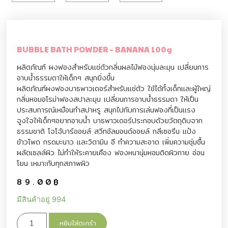
BUBBLE BATH POWDER – BANANA 100g
ผลิตภัณฑ์ ผงฟองสำหรับแช่ตัวกลิ่นผลไม้ฟองนุ่มละมุน เปลี่ยนการ
อาบน้ำธรรมดาให้เด็กๆ สนุกยิ่งขึ้น
ผลิตภัณฑ์ผงฟองบาธพาวเดอร์สำหรับแช่ตัว ใช้ได้ทั้งเด็กและผู้ใหญ่
กลิ่นหอมอโรม่าฟองสปาละมุน เปลี่ยนการอาบน้ำธรรมดา ให้เป็น
ประสบการณ์เหมือนทำสปาหรู สนุกไปกับการเล่นฟองที่เป็นแรง
จูงใจให้เด็กๆอยากอาบน้ำ บาธพาวเดอร์ประกอบด้วยวัตถุดิบจาก
ธรรมชาติ โจโจ้บาร์ออยล์ สวีทอัลมอนด์ออยล์ กลีเซอรีน แป้ง
ข้าวโพด กรดมะนาว และวิตามิน อี ทำความสะอาด เพิ่มความชุ่มชื้น
ผลัดเซลล์ผิว ไม่ทำให้ระคายเคือง ฟองหนานุ่มหอมติดผิวกาย อ่อน
โยน เหมาะกับทุกสภาพผิว
89.00
฿
มีสินค้าอยู่ 994
หยิบใส่ตะกร้า