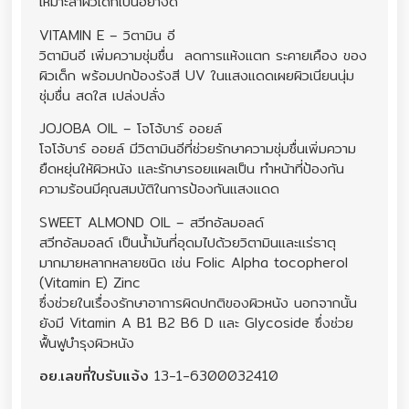
เหมาะสำผิวเด็กเป็นอย่างดี
VITAMIN E – วิตามิน อี
วิตามินอี เพิ่มความชุ่มชื่น ลดการแห้งแตก ระคายเคือง ของ
ผิวเด็ก พร้อมปกป้องรังสี UV ในแสงแดดเผยผิวเนียนนุ่ม
ชุ่มชื่น สดใส เปล่งปลั่ง
JOJOBA OIL – โจโจ้บาร์ ออยล์
โจโจ้บาร์ ออยล์ มีวิตามินอีที่ช่วยรักษาความชุ่มชื่นเพิ่มความ
ยืดหยุ่นให้ผิวหนัง และรักษารอยแผลเป็น ทำหน้าที่ป้องกัน
ความร้อนมีคุณสมบัติในการป้องกันแสงแดด
SWEET ALMOND OIL – สวีทอัลมอลด์
สวีทอัลมอลด์ เป็นน้ำมันที่อุดมไปด้วยวิตามินและแร่ธาตุ
มากมายหลากหลายชนิด เช่น Folic Alpha tocopherol
(Vitamin E) Zinc
ซึ่งช่วยในเรื่องรักษาอาการผิดปกติของผิวหนัง นอกจากนั้น
ยังมี Vitamin A B1 B2 B6 D และ Glycoside ซึ่งช่วย
ฟื้นฟูบำรุงผิวหนัง
อย.เลขที่ใบรับแจ้ง
13-1-6300032410