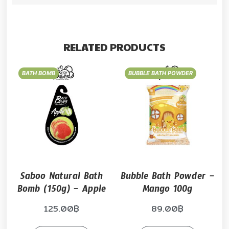
RELATED PRODUCTS
BATH BOMB
BUBBLE BATH POWDER
Saboo Natural Bath
Bubble Bath Powder –
Bomb (150g) – Apple
Mango 100g
125.00
฿
89.00
฿