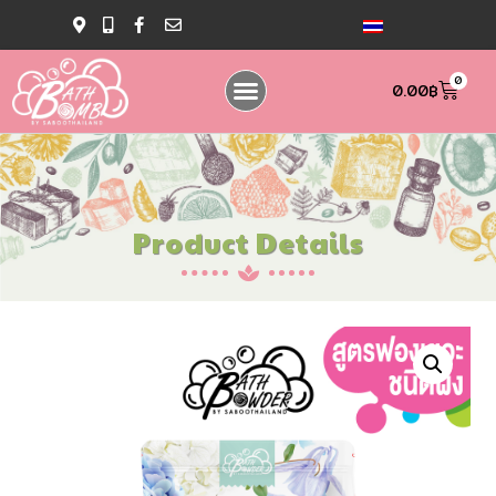
0
0.00
฿
Product Details