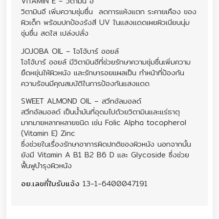
VITAMIN E – วิตามิน อี
วิตามินอี เพิ่มความชุ่มชื่น ลดการแห้งแตก ระคายเคือง ของ
ผิวเด็ก พร้อมปกป้องรังสี UV ในแสงแดดเผยผิวเนียนนุ่ม
ชุ่มชื่น สดใส เปล่งปลั่ง
JOJOBA OIL – โจโจ้บาร์ ออยล์
โจโจ้บาร์ ออยล์ มีวิตามินอีที่ช่วยรักษาความชุ่มชื่นเพิ่มความ
ยืดหยุ่นให้ผิวหนัง และรักษารอยแผลเป็น ทำหน้าที่ป้องกัน
ความร้อนมีคุณสมบัติในการป้องกันแสงแดด
SWEET ALMOND OIL – สวีทอัลมอลด์
สวีทอัลมอลด์ เป็นน้ำมันที่อุดมไปด้วยวิตามินและแร่ธาตุ
มากมายหลากหลายชนิด เช่น Folic Alpha tocopherol
(Vitamin E) Zinc
ซึ่งช่วยในเรื่องรักษาอาการผิดปกติของผิวหนัง นอกจากนั้น
ยังมี Vitamin A B1 B2 B6 D และ Glycoside ซึ่งช่วย
ฟื้นฟูบำรุงผิวหนัง
อย.เลขที่ใบรับแจ้ง
13-1-6400047191