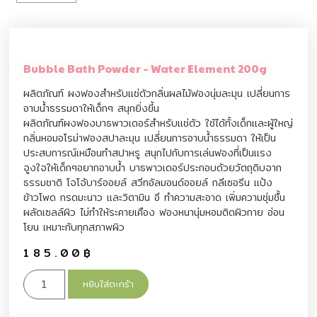
Bubble Bath Powder – Water Element 200g
ผลิตภัณฑ์ ผงฟองสำหรับแช่ตัวกลิ่นผลไม้ฟองนุ่มละมุน เปลี่ยนการ
อาบน้ำธรรมดาให้เด็กๆ สนุกยิ่งขึ้น
ผลิตภัณฑ์ผงฟองบาธพาวเดอร์สำหรับแช่ตัว ใช้ได้ทั้งเด็กและผู้ใหญ่
กลิ่นหอมอโรม่าฟองสปาละมุน เปลี่ยนการอาบน้ำธรรมดา ให้เป็น
ประสบการณ์เหมือนทำสปาหรู สนุกไปกับการเล่นฟองที่เป็นแรง
จูงใจให้เด็กๆอยากอาบน้ำ บาธพาวเดอร์ประกอบด้วยวัตถุดิบจาก
ธรรมชาติ โจโจ้บาร์ออยล์ สวีทอัลมอนด์ออยล์ กลีเซอรีน แป้ง
ข้าวโพด กรดมะนาว และวิตามิน อี ทำความสะอาด เพิ่มความชุ่มชื้น
ผลัดเซลล์ผิว ไม่ทำให้ระคายเคือง ฟองหนานุ่มหอมติดผิวกาย อ่อน
โยน เหมาะกับทุกสภาพผิว
185.00
฿
หยิบใส่ตะกร้า