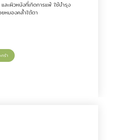
ละผิวหนังที่เกิดการแพ้ ใช้บำรุง
อยหมองคล้ำใต้ตา
ะกร้า