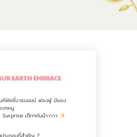
SAUR EARTH EMBRACE
ัณฑ์ฟิซซี่บาธบอมบ์ ฟองฟู่ มีของ
้องๆหนู
น Surprise เด็กๆกันน๊าาาาา
ประกอบที่สำคัญ ?