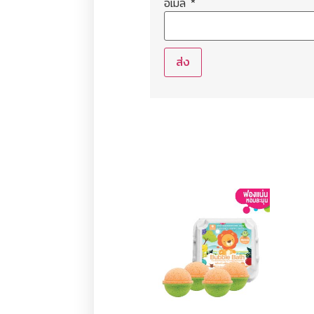
อีเมล
*