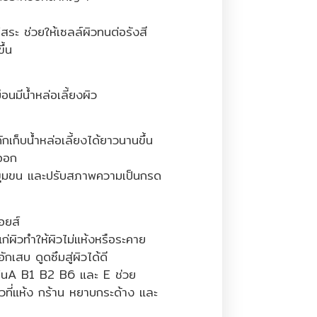
ิสระ ช่วยให้เซลล์ผิวทนต่อรังสี
ึ้น
มือนมีน้ำหล่อเลี้ยงผิว
กเก็บน้ำหล่อเลี้ยงได้ยาวนานขึ้น
ดออก
รูขุมขน และปรับสภาพความเป็นกรด
อยส์
นแก่ผิวทำให้ผิวไม่แห้งหรือระคาย
อักเสบ ดูดซึมสู่ผิวได้ดี
มินA B1 B2 B6 และ E ช่วย
ผิวที่แห้ง กร้าน หยาบกระด้าง และ