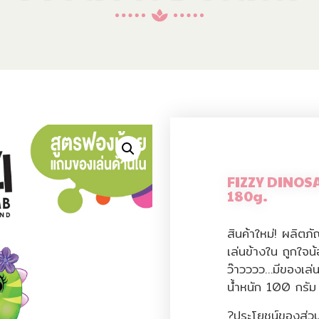
FIZZY DINO
180g.
สินค้าใหม่! ผลิตภ
เล่นข้างใน ถูกใจน
ว๊าวววว…มีของเล่
น้ำหนัก 100 กรัม
?ประโยชน์ของส่วน