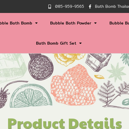
085-959-9565
Bath Bomb Thaila
bble Bath Bomb
Bubble Bath Powder
Bubble B
Bath Bomb Gift Set
Product Details