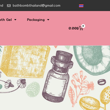
nd
bathbombthailand@gmail.com
ath Gel
Packaging
0
0.00
฿