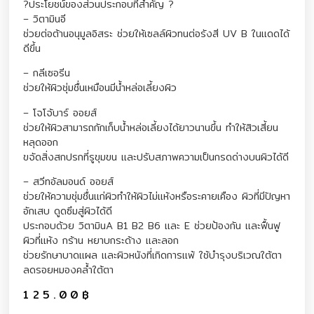
?ประโยชน์ของส่วนประกอบที่สำคัญ ?
– วิตามินอี
ช่วยต่อต้านอนุมูลอิสระ ช่วยให้เซลล์ผิวทนต่อรังสี UV B ในแดดได้
ดีขึ้น
– กลีเซอรีน
ช่วยให้ผิวชุ่มชื่นเหมือนมีน้ำหล่อเลี้ยงผิว
– โจโจ้บาร์ ออยส์
ช่วยให้ผิวสามารถกักเก็บน้ำหล่อเลี้ยงได้ยาวนานขึ้น ทำให้สิวเสี้ยน
หลุดออก
ขจัดสิ่งสกปรกที่รูขุมขน และปรับสภาพความเป็นกรดด่างบนผิวได้ดี
– สวีทอัลมอนด์ ออยส์
ช่วยให้ความชุ่มชื่นแก่ผิวทำให้ผิวไม่แห้งหรือระคายเคือง ผิวที่มีปัญหา
อักเสบ ดูดซึมสู่ผิวได้ดี
ประกอบด้วย วิตามินA B1 B2 B6 และ E ช่วยป้องกัน และฟื้นฟู
ผิวที่แห้ง กร้าน หยาบกระด้าง และลอก
ช่วยรักษาบาดแผล และผิวหนังที่เกิดการแพ้ ใช้บำรุงบริเวณใต้ตา
ลดรอยหมองคล้ำใต้ตา
125.00
฿