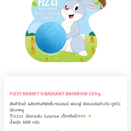
FIZZY RABBIT’S RADIANT RAINBOW 100g.
สินค้าใหม่! ผลิตภัณฑ์ฟิซซี่บาธบอมบ์ ฟองฟู่ มีของเล่นข้างใน ถูกใจ
น้องๆหนู
ว๊าวววว…มีของเล่น Surprise เด็กๆกันน๊าาาาา
น้ำหนัก 100 กรัม