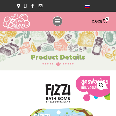
0
0.00
฿
Product Details