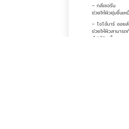
– กลีเซอรีน
ช่วยให้ผิวชุ่มชื่นเห
– โจโจ้บาร์ ออยส์
ช่วยให้ผิวสามารถกั
ทำให้สิวเสี้ยนหลุ
ขจัดสิ่งสกปรกที่
ด่างบนผิวได้ดี
– สวีทอัลมอนด์ อ
ช่วยให้ความชุ่มชื่
เคือง ผิวที่มีปัญหา
ประกอบด้วย วิตา
ป้องกัน และฟื้นฟู
ลอก
ช่วยรักษาบาดแผล แ
บริเวณใต้ตา ลดร