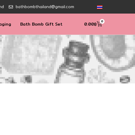
nd
bathbombthailand@gmail.com
0
aging
Bath Bomb Gift Set
0.00
฿