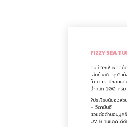
FIZZY SEA T
สินค้าใหม่! ผลิตภ
เล่นข้างใน ถูกใจน
ว๊าวววว…มีของเล่
น้ำหนัก 100 กรัม
?ประโยชน์ของส่วน
– วิตามินอี
ช่วยต่อต้านอนุมูลอ
UV B ในแดดได้ดีข