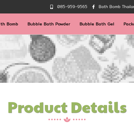
085-959-9565
Bath Bomb Thaila
ath Bomb
Bubble Bath Powder
Bubble Bath Gel
Pack
Product Details