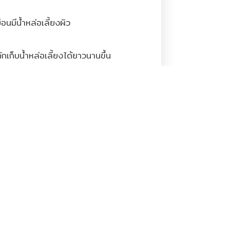
มือนมีน้ำหล่อเลี้ยงผิว
กเก็บน้ำหล่อเลี้ยงได้ยาวนานขึ้น
ดออก
รูขุมขน และปรับสภาพความเป็นกรด
อยส์
นแก่ผิวทำให้ผิวไม่แห้งหรือระคาย
อักเสบ ดูดซึมสู่ผิวได้ดี
มินA B1 B2 B6 และ E ช่วย
ผิวที่แห้ง กร้าน หยาบกระด้าง และ
ละผิวหนังที่เกิดการแพ้ ใช้บำรุง
อยหมองคล้ำใต้ตา