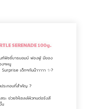
URTLE SERENADE 100g.
ัณฑ์ฟิซซี่บาธบอมบ์ ฟองฟู่ มีของ
้องๆหนู
น Surprise เด็กๆกันน๊าาาาา ✨?
ประกอบที่สำคัญ ?
ิสระ ช่วยให้เซลล์ผิวทนต่อรังสี
ึ้น