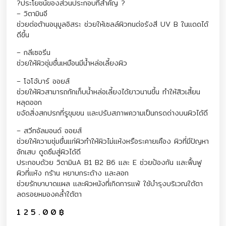
?ประโยชน์ของส่วนประกอบที่สำคัญ ?
– วิตามินอี
ช่วยต่อต้านอนุมูลอิสระ ช่วยให้เซลล์ผิวทนต่อรังสี UV B ในแดดได้
ดีขึ้น
– กลีเซอรีน
ช่วยให้ผิวชุ่มชื่นเหมือนมีน้ำหล่อเลี้ยงผิว
– โจโจ้บาร์ ออยส์
ช่วยให้ผิวสามารถกักเก็บน้ำหล่อเลี้ยงได้ยาวนานขึ้น ทำให้สิวเสี้ยน
หลุดออก
ขจัดสิ่งสกปรกที่รูขุมขน และปรับสภาพความเป็นกรดด่างบนผิวได้ดี
– สวีทอัลมอนด์ ออยส์
ช่วยให้ความชุ่มชื่นแก่ผิวทำให้ผิวไม่แห้งหรือระคายเคือง ผิวที่มีปัญหา
อักเสบ ดูดซึมสู่ผิวได้ดี
ประกอบด้วย วิตามินA B1 B2 B6 และ E ช่วยป้องกัน และฟื้นฟู
ผิวที่แห้ง กร้าน หยาบกระด้าง และลอก
ช่วยรักษาบาดแผล และผิวหนังที่เกิดการแพ้ ใช้บำรุงบริเวณใต้ตา
ลดรอยหมองคล้ำใต้ตา
125.00
฿