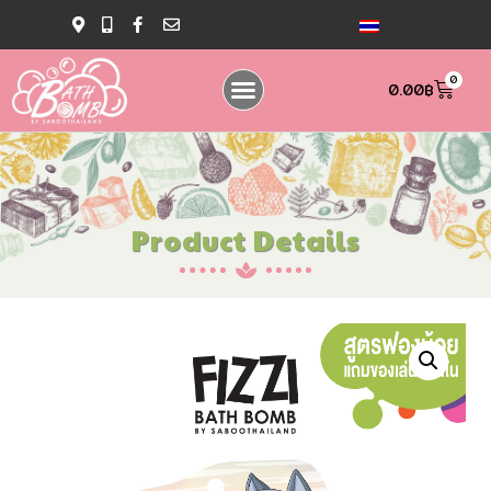
0
0.00
฿
Product Details