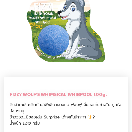
FIZZY WOLF’S WHIMSICAL WHIRPOOL 100g.
สินค้าใหม่! ผลิตภัณฑ์ฟิซซี่บาธบอมบ์ ฟองฟู่ มีของเล่นข้างใน ถูกใจ
น้องๆหนู
ว๊าวววว…มีของเล่น Surprise เด็กๆกันน๊าาาาา
?
น้ำหนัก 100 กรัม