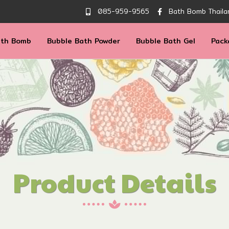
085-959-9565
Bath Bomb Thaila
ath Bomb
Bubble Bath Powder
Bubble Bath Gel
Pack
Product Details