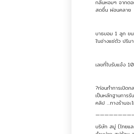
กลิ่นหอมๆ จากดอก
สดชื่น ผ่อนคลาย
บาธบอม 1 ลูก ขนา
ในอ่างแช่ตัว ปริม
เลขที่ใบรับแจ้ง
?ก่อนทำการเปิดกล่
เป็นหลักฐานการรับ
คลิป …ทางร้านจะไ
————————
บริษัท สบู่ (ไทยแล
จำหน่าย สบู่ก้อน