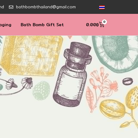
nd
bathbombthailand@gmail.com
0
aging
Bath Bomb Gift Set
0.00
฿