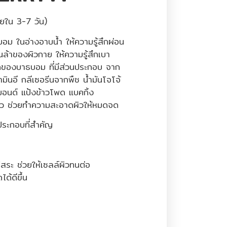
ยใน 3-7 วัน)
อม ในอ่างอาบน้ำ ให้ความรู้สึกผ่อน
้าของผิวกาย ให้ความรู้สึกเบา
ของบาธบอม ที่มีส่วนประกอบ จาก
ามินอี กลีเซอรีนจากพืช น้ำมันโจโจ้
ลมอนด์ แป้งข้าวโพด แบคกิ้ง
ว ช่วยทำความสะอาดผิวให้หมดจด
ระกอบที่สำคัญ
ิสระ ช่วยให้เซลล์ผิวทนต่อ
ด้ดีขึ้น