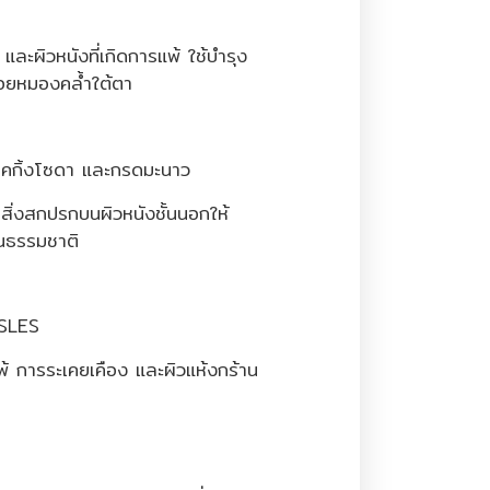
ละผิวหนังที่เกิดการแพ้ ใช้บำรุง
อยหมองคล้ำใต้ตา
บคกิ้งโซดา และกรดมะนาว
ิ่งสกปรกบนผิวหนังชั้นนอกให้
็นธรรมชาติ
SLES
แพ้ การระเคยเคือง และผิวแห้งกร้าน