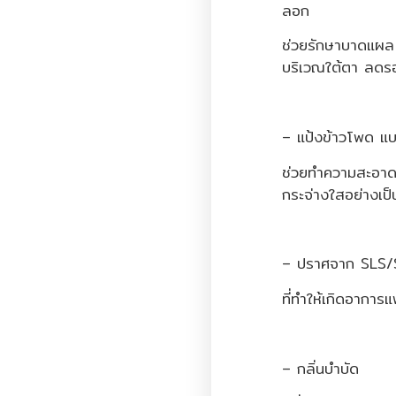
ลอก
ช่วยรักษาบาดแผล แ
บริเวณใต้ตา ลดร
– แป้งข้าวโพด แ
ช่วยทำความสะอาดส
กระจ่างใสอย่างเป
– ปราศจาก SLS/
ที่ทำให้เกิดอาการ
– กลิ่นบำบัด