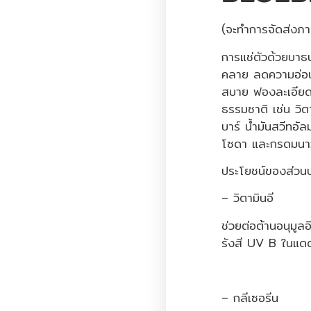
(จะทำการจัดส่งภา
การแช่ตัวด้วยบาธบ
คลาย ลดความอ่อนล
สบาย ฟองละเอียด
ธรรมชาติ เช่น วิต
บาร์ น้ำมันสวีทอั
โซดา และกรดมนา
ประโยชน์ของส่วนป
– วิตามินอี
ช่วยต่อต้านอนุมูลอ
รังสี UV B ในแดดไ
– กลีเซอรีน