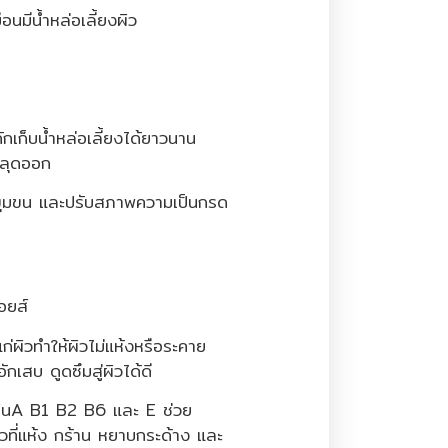
มือนมีน้ำหล่อเลี้ยงผิว
ักเก็บน้ำหล่อเลี้ยงได้ยาวนาน
นหลุดออก
รูขุมขน และปรับสภาพความเป็นกรด
อยส์
นแก่ผิวทำให้ผิวไม่แห้งหรือระคาย
อักเสบ ดูดซึมสู่ผิวได้ดี
มินA B1 B2 B6 และ E ช่วย
ผิวที่แห้ง กร้าน หยาบกระด้าง และ