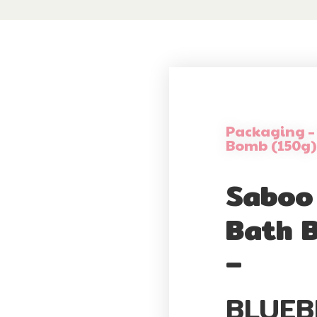
Packaging –
Bomb (150g)
Saboo
Bath 
–
BLUEB