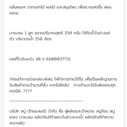
กลิ่นหอมๆ จากดอกไม้ ผลไม้ และสมุนไพร เพื่อความสดชื่น ผ่อน
คลาย
บาธบอม 1 ลูก ขนาดปริมาณสุทธิ 150 กรัม ใช้กับน้ำในอ่างแช่
ตัว ปริมาตรน้ำ 150 ลิตร
เลขที่ใบรับแจ้ง 10-1-6100037731
?ก่อนทำการเปิดกล่องพัสดุ ให้ทำการถ่ายวีดีโอ เพื่อเป็นหลักฐานการ
รับสินค้าตามจำนวนที่สั่ง หากไม่มีคลิป …ทางร้านจะไม่รับผิดชอบทุก
กรณีค่ะ ????
—————————————————————–
บริษัท สบู่ (ไทยแลนด์) จำกัด คือ ผู้ผลิตและจำหน่าย สบู่ก้อน สบู่
เหลว บาธบอม ผลิตภัณฑ์ทำฟองในอ่างอาบน้ำ ผลิตภัณฑ์ทำความ
สะอาดผิว