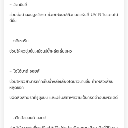
– วิตามินอี
ช่วยต่อต้านอนุมูลอิสระ ช่วยให้เซลล์ผิวทนต่อรังสี UV B ในแดดได้
ดีขึ้น
– กลีเซอรีน
ช่วยให้ผิวชุ่มชื่นเหมือนมีน้ำหล่อเลี้ยงผิว
– โจโจ้บาร์ ออยส์
ช่วยให้ผิวสามารถกักเก็บน้ำหล่อเลี้ยงได้ยาวนานขึ้น ทำให้สิวเสี้ยน
หลุดออก
ขจัดสิ่งสกปรกที่รูขุมขน และปรับสภาพความเป็นกรดด่างบนผิวได้ดี
– สวีทอัลมอนด์ ออยส์
ช่วยให้ความชุ่มชื่นแก่ผิวทำให้ผิวไม่แห้งหรือระคายเคือง ผิวที่มีปัญหา