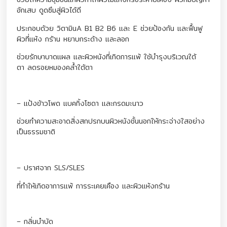
อักเสบ ดูดซึมสู่ผิวได้ดี
ประกอบด้วย วิตามินA B1 B2 B6 และ E ช่วยป้องกัน และฟื้นฟู
ผิวที่แห้ง กร้าน หยาบกระด้าง และลอก
ช่วยรักษาบาดแผล และผิวหนังที่เกิดการแพ้ ใช้บำรุงบริเวณใต้
ตา ลดรอยหมองคล้ำใต้ตา
– แป้งข้าวโพด แบคกิ้งโซดา และกรดมะนาว
ช่วยทำความสะอาดสิ่งสกปรกบนผิวหนังชั้นนอกให้กระจ่างใสอย่าง
เป็นธรรมชาติ
– ปราศจาก SLS/SLES
ที่ทำให้เกิดอาการแพ้ การระเคยเคือง และผิวแห้งกร้าน
– กลิ่นบำบัด