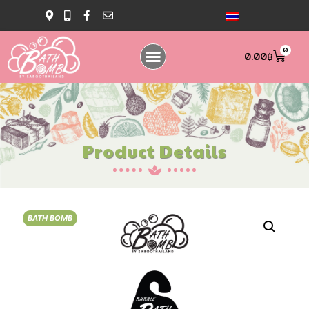
0
0.00
฿
Product Details
BATH BOMB