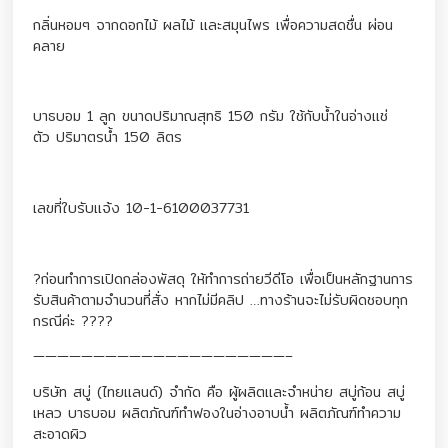
กลิ่นหอมๆ จากดอกไม้ ผลไม้ และสมุนไพร เพื่อความสดชื่น ผ่อน
คลาย
บาธบอม 1 ลูก ขนาดปริมาณสุทธิ 150 กรัม ใช้กับน้ำในอ่างแช่
ตัว ปริมาตรน้ำ 150 ลิตร
เลขที่ใบรับแจ้ง 10-1-6100037731
?ก่อนทำการเปิดกล่องพัสดุ ให้ทำการถ่ายวีดีโอ เพื่อเป็นหลักฐานการ
รับสินค้าตามจำนวนที่สั่ง หากไม่มีคลิป …ทางร้านจะไม่รับผิดชอบทุก
กรณีค่ะ ????
—————————————————————–
บริษัท สบู่ (ไทยแลนด์) จำกัด คือ ผู้ผลิตและจำหน่าย สบู่ก้อน สบู่
เหลว บาธบอม ผลิตภัณฑ์ทำฟองในอ่างอาบน้ำ ผลิตภัณฑ์ทำความ
สะอาดผิว