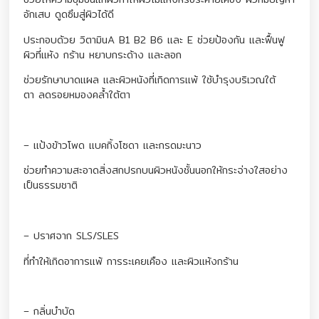
อักเสบ ดูดซึมสู่ผิวได้ดี
ประกอบด้วย วิตามินA B1 B2 B6 และ E ช่วยป้องกัน และฟื้นฟู
ผิวที่แห้ง กร้าน หยาบกระด้าง และลอก
ช่วยรักษาบาดแผล และผิวหนังที่เกิดการแพ้ ใช้บำรุงบริเวณใต้
ตา ลดรอยหมองคล้ำใต้ตา
– แป้งข้าวโพด แบคกิ้งโซดา และกรดมะนาว
ช่วยทำความสะอาดสิ่งสกปรกบนผิวหนังชั้นนอกให้กระจ่างใสอย่าง
เป็นธรรมชาติ
– ปราศจาก SLS/SLES
ที่ทำให้เกิดอาการแพ้ การระเคยเคือง และผิวแห้งกร้าน
– กลิ่นบำบัด