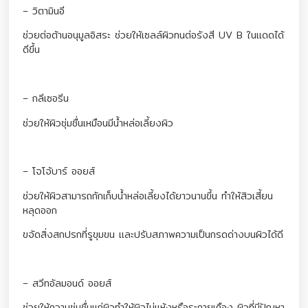
– วิตามินอี
ช่วยต่อต้านอนุมูลอิสระ ช่วยให้เซลล์ผิวทนต่อรังสี UV B ในแดดได้
ดีขึ้น
– กลีเซอรีน
ช่วยให้ผิวชุ่มชื่นเหมือนมีน้ำหล่อเลี้ยงผิว
– โจโจ้บาร์ ออยส์
ช่วยให้ผิวสามารถกักเก็บน้ำหล่อเลี้ยงได้ยาวนานขึ้น ทำให้สิวเสี้ยน
หลุดออก
ขจัดสิ่งสกปรกที่รูขุมขน และปรับสภาพความเป็นกรดด่างบนผิวได้ดี
– สวีทอัลมอนด์ ออยส์
ช่วยให้ความชุ่มชื่นแก่ผิวทำให้ผิวไม่แห้งหรือระคายเคือง ผิวที่มีปัญหา