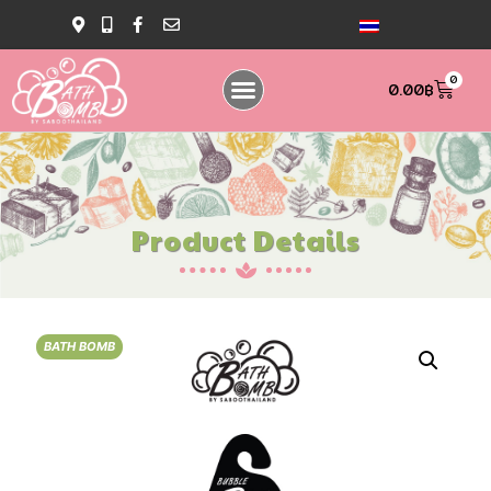
0
0.00
฿
Product Details
BATH BOMB