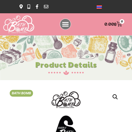
0
0.00
฿
Product Details
BATH BOMB