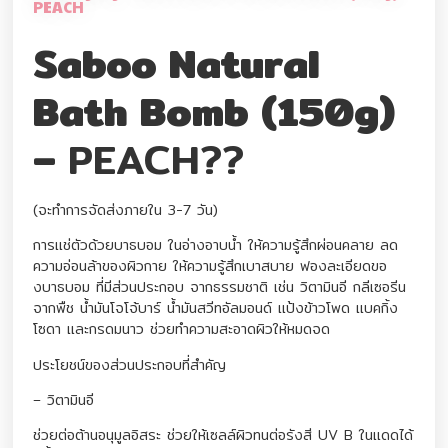
PEACH
Saboo Natural
Bath Bomb (150g)
–
PEACH??
(จะทำการจัดส่งภายใน 3-7 วัน)
การแช่ตัวด้วยบาธบอม ในอ่างอาบน้ำ ให้ความรู้สึกผ่อนคลาย ลด
ความอ่อนล้าของผิวกาย ให้ความรู้สึกเบาสบาย ฟองละเอียดขอ
งบาธบอม ที่มีส่วนประกอบ จากธรรมชาติ เช่น วิตามินอี กลีเซอรีน
จากพืช น้ำมันโจโจ้บาร์ น้ำมันสวีทอัลมอนด์ แป้งข้าวโพด แบคกิ้ง
โซดา และกรดมนาว ช่วยทำความสะอาดผิวให้หมดจด
ประโยชน์ของส่วนประกอบที่สำคัญ
– วิตามินอี
ช่วยต่อต้านอนุมูลอิสระ ช่วยให้เซลล์ผิวทนต่อรังสี UV B ในแดดได้