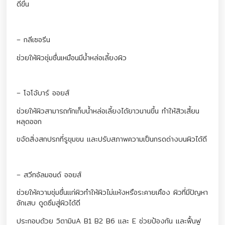
ดีขึ้น
– กลีเซอรีน
ช่วยให้ผิวชุ่มชื่นเหมือนมีน้ำหล่อเลี้ยงผิว
– โจโจ้บาร์ ออยส์
ช่วยให้ผิวสามารถกักเก็บน้ำหล่อเลี้ยงได้ยาวนานขึ้น ทำให้สิวเสี้ยน
หลุดออก
ขจัดสิ่งสกปรกที่รูขุมขน และปรับสภาพความเป็นกรดด่างบนผิวได้ดี
– สวีทอัลมอนด์ ออยส์
ช่วยให้ความชุ่มชื่นแก่ผิวทำให้ผิวไม่แห้งหรือระคายเคือง ผิวที่มีปัญหา
อักเสบ ดูดซึมสู่ผิวได้ดี
ประกอบด้วย วิตามินA B1 B2 B6 และ E ช่วยป้องกัน และฟื้นฟู