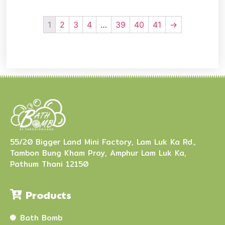
1
2
3
4
…
39
40
41
→
55/20 Bigger Land Mini Factory, Lam Luk Ka Rd.,
Tambon Bung Kham Proy, Amphur Lam Luk Ka,
Pathum Thani 12150
Products
Bath Bomb