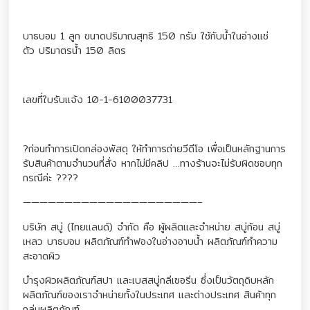
บาธบอม 1 ลูก ขนาดปริมาณสุทธิ 150 กรัม ใช้กับน้ำในอ่างแช่
ตัว ปริมาตรน้ำ 150 ลิตร
เลขที่ใบรับแจ้ง 10-1-6100037731
?ก่อนทำการเปิดกล่องพัสดุ ให้ทำการถ่ายวีดีโอ เพื่อเป็นหลักฐานการ
รับสินค้าตามจำนวนที่สั่ง หากไม่มีคลิป …ทางร้านจะไม่รับผิดชอบทุก
กรณีค่ะ ????
—————————————————————–
บริษัท สบู่ (ไทยแลนด์) จำกัด คือ ผู้ผลิตและจำหน่าย สบู่ก้อน สบู่
เหลว บาธบอม ผลิตภัณฑ์ทำฟองในอ่างอาบน้ำ ผลิตภัณฑ์ทำความ
สะอาดผิว
บำรุงผิวผลิตภัณฑ์สปา และเบสสบู่กลีเซอรีน ซึ่งเป็นวัตถุดิบหลัก
ผลิตภัณฑ์ของเราจำหน่ายทั้งในประเทศ และต่างประเทศ สินค้าทุก
กลุ่มผลิตภัณฑ์