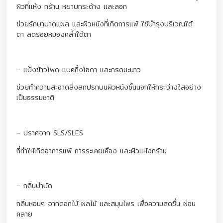
ผิวที่แห้ง กร้าน หยาบกระด้าง และลอก
ช่วยรักษาบาดแผล และผิวหนังที่เกิดการแพ้ ใช้บำรุงบริเวณใต้
ตา ลดรอยหมองคล้ำใต้ตา
– แป้งข้าวโพด แบคกิ้งโซดา และกรดมะนาว
ช่วยทำความสะอาดสิ่งสกปรกบนผิวหนังชั้นนอกให้กระจ่างใสอย่าง
เป็นธรรมชาติ
– ปราศจาก SLS/SLES
ที่ทำให้เกิดอาการแพ้ การระเคยเคือง และผิวแห้งกร้าน
– กลิ่นบำบัด
กลิ่นหอมๆ จากดอกไม้ ผลไม้ และสมุนไพร เพื่อความสดชื่น ผ่อน
คลาย