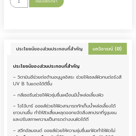
หยิบใส่ตะกร้า
ประโยชน์ของส่วนประกอบที่สำคัญ
บทวิจารณ์ (0)
ประโยชน์ของส่วนประกอบที่สำคัญ
– วิตามินอีช่วยต่อต้านอนุมูลอิสระ ช่วยให้เซลล์ผิวทนต่อรังสี
UV B ในแดดได้ดีขึ้น
– กลีเซอรีนช่วยให้ผิวชุ่มชื่นเหมือนมีน้ำหล่อเลี้ยงผิว
– โจโจ้บาร์ ออยส์ช่วยให้ผิวสามารถกักเก็บน้ำหล่อเลี้ยงได้
ยาวนานขึ้น ทำให้สิวเสี้ยนหลุดออกขจัดสิ่งสกปรกที่รูขุมขน
และปรับสภาพความเป็นกรดด่างบนผิวได้ดี
– สวีทอัลมอนด์ ออยส์ช่วยให้ความชุ่มชื่นแก่ผิวทำให้ผิวไม่