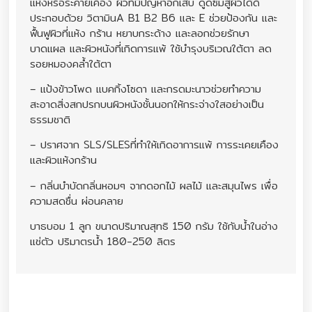
แห้งหรือระคายเคือง ผิวที่มีปัญหาอักเสบ ดูดซึมสู่ผิวได้ดี
ประกอบด้วย วิตามินA B1 B2 B6 และ E ช่วยป้องกัน และ
ฟื้นฟูผิวที่แห้ง กร้าน หยาบกระด้าง และลอกช่วยรักษา
บาดแผล และผิวหนังที่เกิดการแพ้ ใช้บำรุงบริเวณใต้ตา ลด
รอยหมองคล้ำใต้ตา
– แป้งข้าวโพด แบคกิ้งโซดา และกรดมะนาวช่วยทำความ
สะอาดสิ่งสกปรกบนผิวหนังชั้นนอกให้กระจ่างใสอย่างเป็น
ธรรมชาติ
– ปราศจาก SLS/SLESที่ทำให้เกิดอาการแพ้ การระเคยเคือง
และผิวแห้งกร้าน
– กลิ่นบำบัดกลิ่นหอมๆ จากดอกไม้ ผลไม้ และสมุนไพร เพื่อ
ความสดชื่น ผ่อนคลาย
บาธบอม 1 ลูก ขนาดปริมาณสุทธิ 150 กรัม ใช้กับน้ำในอ่าง
แช่ตัว ปริมาตรน้ำ 180-250 ลิตร