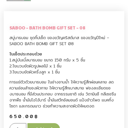
SABOO – BATH BOMB GIFT SET – 08
สบู่บาธบอม ชุดกิ๊ปเซ็ต ของขวัญคริสต์มาส ของขวัญปีใหม่ –
SABOO BATH BOMB GIFT SET 08
ในเซ็ตประกอบด้วย
1.สบู่บับเบิ้ลบาธบอม ขนาด 150 กรัม x 5 ชิ้น
2.ใยบวบขัดผิวรูปผลไม้ x 1 ชิ้น
3.ใยบวบขัดผิวครึ่งลูก x 1 ชิ้น
การแช่ตัวด้วยบาธบอม ในอ่างอาบน้ำ ให้ความรู้สึกผ่อนคลาย ลด
ความอ่อนล้าของผิวกาย ให้ความรู้สึกเบาสบาย ฟองละเอียดขอ
งบาธบอม ที่มีส่วนประกอบ จากธรรมชาติ เช่น วิตามินอี กลีเซอรีน
จากพืช น้ำมันโจโจ้บาร์ น้ำมันสวีทอัลมอนด์ แป้งข้าวโพด แบคกิ้ง
โซดา และกรดมนาว ช่วยทำความสะอาดผิวให้หมดจด
650.00
฿