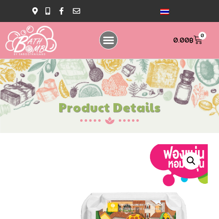
0
0.00
฿
Product Details