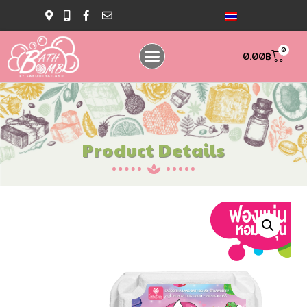
0
0.00
฿
Product Details