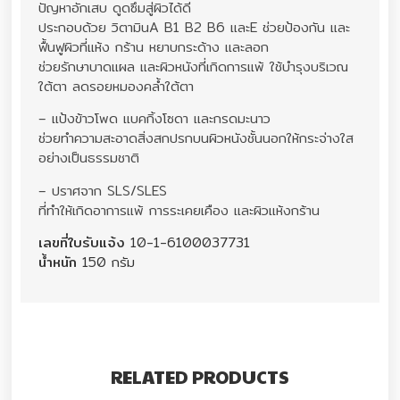
ปัญหาอักเสบ ดูดซึมสู่ผิวได้ดี
ประกอบด้วย วิตามินA B1 B2 B6 และE ช่วยป้องกัน และ
ฟื้นฟูผิวที่แห้ง กร้าน หยาบกระด้าง และลอก
ช่วยรักษาบาดแผล และผิวหนังที่เกิดการแพ้ ใช้บำรุงบริเวณ
ใต้ตา ลดรอยหมองคล้ำใต้ตา
– แป้งข้าวโพด แบคกิ้งโซดา และกรดมะนาว
ช่วยทำความสะอาดสิ่งสกปรกบนผิวหนังชั้นนอกให้กระจ่างใส
อย่างเป็นธรรมชาติ
– ปราศจาก SLS/SLES
ที่ทำให้เกิดอาการแพ้ การระเคยเคือง และผิวแห้งกร้าน
เลขที่ใบรับแจ้ง
10-1-6100037731
น้ำหนัก
150 กรัม
RELATED PRODUCTS