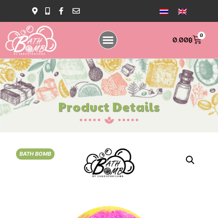
0
0.00
฿
Product Details
BATH BOMB