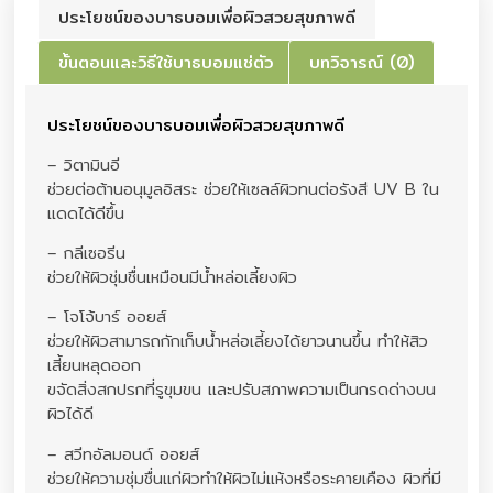
ประโยชน์ของบาธบอมเพื่อผิวสวยสุขภาพดี
ขั้นตอนและวิธีใช้บาธบอมแช่ตัว
บทวิจารณ์ (0)
ประโยชน์ของบาธบอมเพื่อผิวสวยสุขภาพดี
– วิตามินอี
ช่วยต่อต้านอนุมูลอิสระ ช่วยให้เซลล์ผิวทนต่อรังสี UV B ใน
แดดได้ดีขึ้น
– กลีเซอรีน
ช่วยให้ผิวชุ่มชื่นเหมือนมีน้ำหล่อเลี้ยงผิว
– โจโจ้บาร์ ออยส์
ช่วยให้ผิวสามารถกักเก็บน้ำหล่อเลี้ยงได้ยาวนานขึ้น ทำให้สิว
เสี้ยนหลุดออก
ขจัดสิ่งสกปรกที่รูขุมขน และปรับสภาพความเป็นกรดด่างบน
ผิวได้ดี
– สวีทอัลมอนด์ ออยส์
ช่วยให้ความชุ่มชื่นแก่ผิวทำให้ผิวไม่แห้งหรือระคายเคือง ผิวที่มี