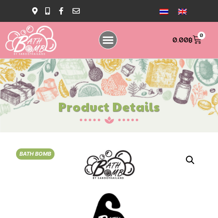
0
0.00
฿
Product Details
BATH BOMB