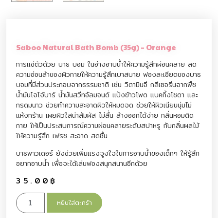
Saboo Natural Bath Bomb (35g) – Orange
การแช่ตัวด้วย บาธ บอม ในอ่างอาบน้ำให้ความรู้สึกผ่อนคลาย ลด
ความอ่อนล้าของผิวกายให้ความรู้สึกเบาสบาย ฟองละเอียดของบาธ
บอมที่มีส่วนประกอบจากธรรมชาติ เช่น วิตามินอี กลีเซอรีนจากพืช
น้ำมันโจโจ้บาร์ น้ำมันสวีทอัลมอนด์ แป้งข้าวโพด แบคกิ้งโซดา และ
กรดมนาว ช่วยทำความสะอาดผิวให้หมดจด ช่วยให้ผิวเนียนนุ่มไม่
แห้งกร้าน เผยผิวใสน่าสัมผัส ไม่ลื่น ล้างออกได้ง่าย กลิ่นหอมติด
กาย ให้เป็นประสบการณ์ความผ่อนคลายระดับสปาหรู กับกลิ่นผลไม้
ให้ความรู้สึก เฟรช สะอาด สดชื่น
บาธพาวเดอร์ ยังช่วยเพิ่มแรงจูงใจในการอาบน้ำของเด็กๆ ให้รู้สึก
อยากอาบน้ำ เพื่อจะได้เล่นฟองสนุกสนานอีกด้วย
35.00
฿
หยิบใส่ตะกร้า