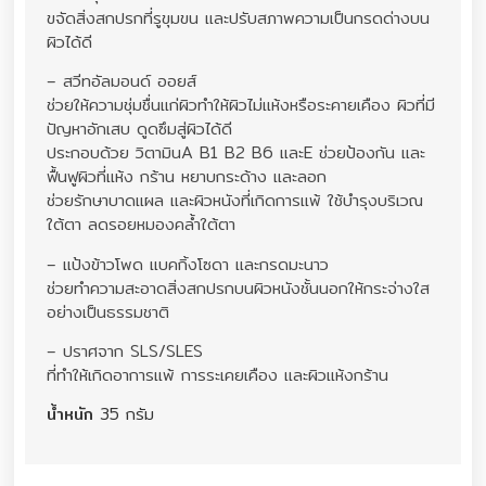
ขจัดสิ่งสกปรกที่รูขุมขน และปรับสภาพความเป็นกรดด่างบน
ผิวได้ดี
– สวีทอัลมอนด์ ออยส์
ช่วยให้ความชุ่มชื่นแก่ผิวทำให้ผิวไม่แห้งหรือระคายเคือง ผิวที่มี
ปัญหาอักเสบ ดูดซึมสู่ผิวได้ดี
ประกอบด้วย วิตามินA B1 B2 B6 และE ช่วยป้องกัน และ
ฟื้นฟูผิวที่แห้ง กร้าน หยาบกระด้าง และลอก
ช่วยรักษาบาดแผล และผิวหนังที่เกิดการแพ้ ใช้บำรุงบริเวณ
ใต้ตา ลดรอยหมองคล้ำใต้ตา
– แป้งข้าวโพด แบคกิ้งโซดา และกรดมะนาว
ช่วยทำความสะอาดสิ่งสกปรกบนผิวหนังชั้นนอกให้กระจ่างใส
อย่างเป็นธรรมชาติ
– ปราศจาก SLS/SLES
ที่ทำให้เกิดอาการแพ้ การระเคยเคือง และผิวแห้งกร้าน
น้ำหนัก
35 กรัม