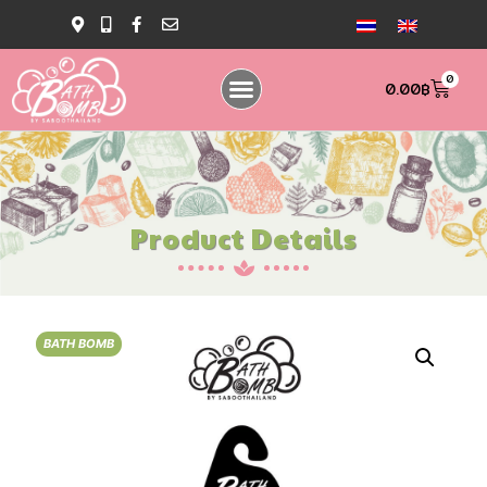
0
0.00
฿
Product Details
BATH BOMB