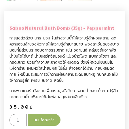
Saboo Natural Bath Bomb (35g) – Peppermint
การแช่ตัวด้วย บาธ บอม ในอ่างอาบน้ำให้ความรู้สึกผ่อนคลาย ลด
ความอ่อนล้าของผิวกายให้ความรู้สึกเบาสบาย ฟองละเอียดของบาธ
บอมที่มีส่วนประกอบจากธรรมชาติ เช่น วิตามินอี กลีเซอรีนจากพืช
น้ำมันโจโจ้บาร์ น้ำมันสวีทอัลมอนด์ แป้งข้าวโพด แบคกิ้งโซดา และ
กรดมนาว ช่วยทำความสะอาดผิวให้หมดจด ช่วยให้ผิวเนียนนุ่มไม่
แห้งกร้าน เผยผิวใสน่าสัมผัส ไม่ลื่น ล้างออกได้ง่าย กลิ่นหอมติด
กาย ให้เป็นประสบการณ์ความผ่อนคลายระดับสปาหรู กับกลิ่นผลไม้
ให้ความรู้สึก เฟรช สะอาด สดชื่น
บาธพาวเดอร์ ยังช่วยเพิ่มแรงจูงใจในการอาบน้ำของเด็กๆ ให้รู้สึก
อยากอาบน้ำ เพื่อจะได้เล่นฟองสนุกสนานอีกด้วย
35.00
฿
หยิบใส่ตะกร้า