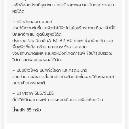
ขจัดสิ่งสกปรกที่รูขุมขน และปรับสภาพความเป็นกรดด่างบน
ผิวได้ดี
– สวีทอัลมอนด์ ออยส์
ช่วยให้ความชุ่มชื่นแก่ผิวทำให้ผิวไม่แห้งหรือระคายเคือง ผิวที่มี
ปัญหาอักเสบ ดูดซึมสู่ผิวได้ดี
ประกอบด้วย วิตามินA B1 B2 B6 และE ช่วยป้องกัน และ
ฟื้นฟูผิวที่แห้ง กร้าน หยาบกระด้าง และลอก
ช่วยรักษาบาดแผล และผิวหนังที่เกิดการแพ้ ใช้บำรุงบริเวณ
ใต้ตา ลดรอยหมองคล้ำใต้ตา
– แป้งข้าวโพด แบคกิ้งโซดา และกรดมะนาว
ช่วยทำความสะอาดสิ่งสกปรกบนผิวหนังชั้นนอกให้กระจ่างใส
อย่างเป็นธรรมชาติ
– ปราศจาก SLS/SLES
ที่ทำให้เกิดอาการแพ้ การระเคยเคือง และผิวแห้งกร้าน
น้ำหนัก
35 กรัม