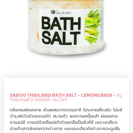
SABOO THAILAND BATH SALT – LEMONGRASS – สบู่
ไทยแลนด์ บาธซอลท์ – ตะไคร้
กลิ่นหอมผ่อนคลาย ส่วนผสมจากธรรมชาติ ไม่ระคายเคืองผิว ไม่แพ้
บำรุงผิวในตัวขณะแช่ตัว สบายตัว ลดความเหนื่อยล้า ผ่อนคลาย
อารมณ์ดี การแช่ตัวหรือแช่เท้าด้วยเกลือเป็นสิ่งที่ดี เพราะเกลือจะ
ช่วยดึงสารพิษออกจากร่างกาย และขณะเดียวกันร่างกายจะดูดซึม