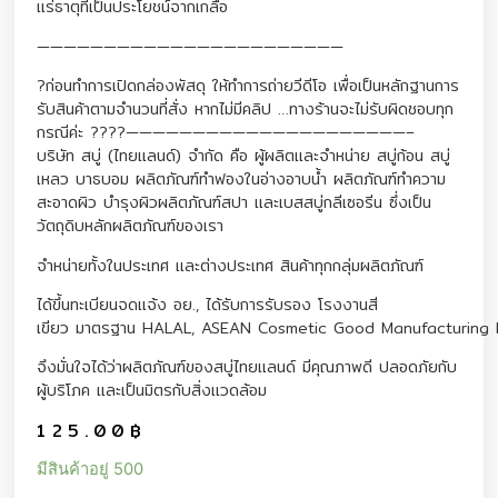
แร่ธาตุที่เป็นประโยชน์จากเกลือ
———————————————————————
?ก่อนทำการเปิดกล่องพัสดุ ให้ทำการถ่ายวีดีโอ เพื่อเป็นหลักฐานการ
รับสินค้าตามจำนวนที่สั่ง หากไม่มีคลิป …ทางร้านจะไม่รับผิดชอบทุก
กรณีค่ะ ????—————————————————————–
บริษัท สบู่ (ไทยแลนด์) จำกัด คือ ผู้ผลิตและจำหน่าย สบู่ก้อน สบู่
เหลว บาธบอม ผลิตภัณฑ์ทำฟองในอ่างอาบน้ำ ผลิตภัณฑ์ทำความ
สะอาดผิว บำรุงผิวผลิตภัณฑ์สปา และเบสสบู่กลีเซอรีน ซึ่งเป็น
วัตถุดิบหลักผลิตภัณฑ์ของเรา
จำหน่ายทั้งในประเทศ และต่างประเทศ สินค้าทุกกลุ่มผลิตภัณฑ์
ได้ขึ้นทะเบียนจดแจ้ง อย., ได้รับการรับรอง โรงงานสี
เขียว มาตรฐาน HALAL, ASEAN Cosmetic Good Manufacturing 
จึงมั่นใจได้ว่าผลิตภัณฑ์ของสบู่ไทยแลนด์ มีคุณภาพดี ปลอดภัยกับ
ผู้บริโภค และเป็นมิตรกับสิ่งแวดล้อม
125.00
฿
มีสินค้าอยู่ 500