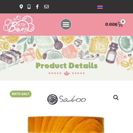
0
0.00
฿
Product Details
BATH SALT