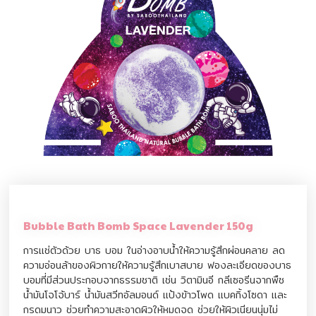
Bubble Bath Bomb Space Lavender 150g
การแช่ตัวด้วย บาธ บอม ในอ่างอาบน้ำให้ความรู้สึกผ่อนคลาย ลด
ความอ่อนล้าของผิวกายให้ความรู้สึกเบาสบาย ฟองละเอียดของบาธ
บอมที่มีส่วนประกอบจากธรรมชาติ เช่น วิตามินอี กลีเซอรีนจากพืช
น้ำมันโจโจ้บาร์ น้ำมันสวีทอัลมอนด์ แป้งข้าวโพด แบคกิ้งโซดา และ
กรดมนาว ช่วยทำความสะอาดผิวให้หมดจด ช่วยให้ผิวเนียนนุ่มไม่