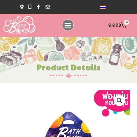
0
0.00
฿
Product Details