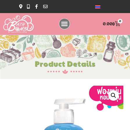
0
0.00
฿
Product Details