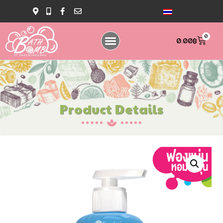
0
0.00
฿
Product Details