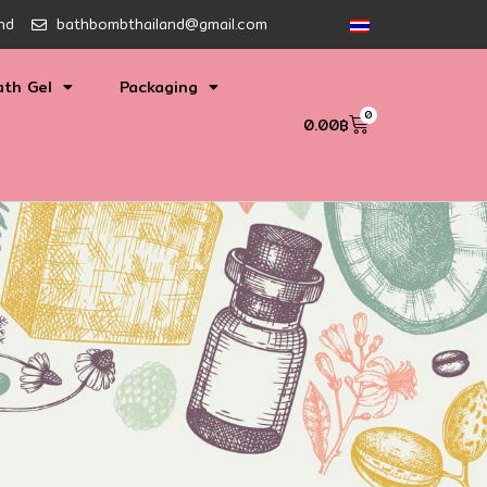
nd
bathbombthailand@gmail.com
ath Gel
Packaging
0
0.00
฿