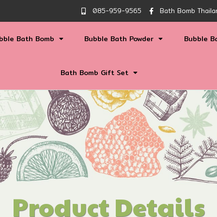
085-959-9565
Bath Bomb Thaila
bble Bath Bomb
Bubble Bath Powder
Bubble B
Bath Bomb Gift Set
Product Details