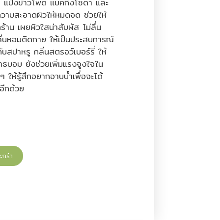
ด์ แป้งข้าวโพด แบคกิ้งโซดา และ
วามสะอาดผิวให้หมดจด ช่วยให้
กร้าน เผยผิวใสน่าสัมผัส ไม่ลื่น
ลิ่นหอมติดกาย ให้เป็นประสบการณ์
สปาหรู กลิ่นสตรอว์เบอร์รี่ ให้
บาธบอม ยังช่วยเพิ่มแรงจูงใจใน
 ให้รู้สึกอยากอาบน้ำเพื่อจะได้
อีกด้วย
ะกร้า