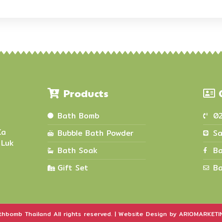
Products
Bath Bomb
0
Ka
Bubble Bath Powder
Sa
 Luk
Bath Soak
Ba
Gift Set
Ba
hbomb Thailand All rights reserved. | Website Design by ARIOMARKETIN