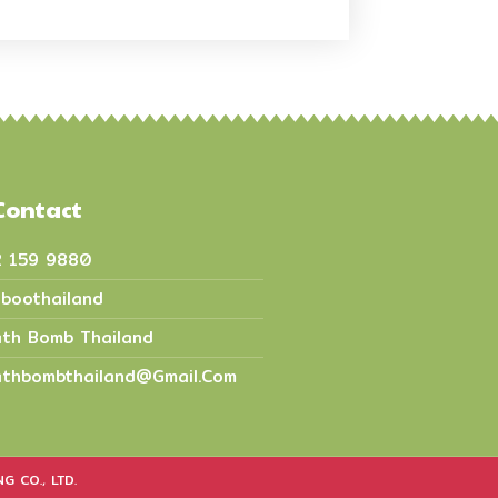
Contact
2 159 9880
boothailand
th Bomb Thailand
thbombthailand@gmail.com
G CO., LTD.