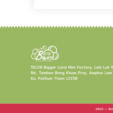
55/20 Bigger Land Mini Factory, Lam Luk 
Rd., Tambon Bung Kham Proy, Amphur Lam
Ka, Pathum Thani 12150
2022 — Bat