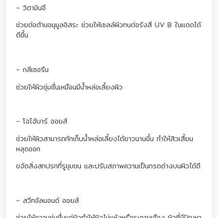
– วิตามินอี
ช่วยต่อต้านอนุมูลอิสระ ช่วยให้เซลล์ผิวทนต่อรังสี UV B ในแดดได้
ดีขึ้น
– กลีเซอรีน
ช่วยให้ผิวชุ่มชื่นเหมือนมีน้ำหล่อเลี้ยงผิว
– โจโจ้บาร์ ออยส์
ช่วยให้ผิวสามารถกักเก็บน้ำหล่อเลี้ยงได้ยาวนานขึ้น ทำให้สิวเสี้ยน
หลุดออก
ขจัดสิ่งสกปรกที่รูขุมขน และปรับสภาพความเป็นกรดด่างบนผิวได้ดี
– สวีทอัลมอนด์ ออยส์
ช่วยให้ความชุ่มชื่นแก่ผิวทำให้ผิวไม่แห้งหรือระคายเคือง ผิวที่มีปัญหา