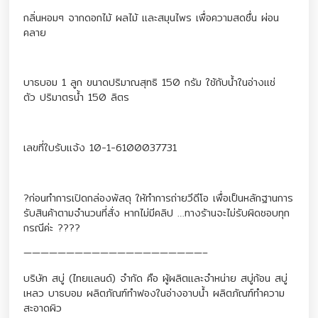
กลิ่นหอมๆ จากดอกไม้ ผลไม้ และสมุนไพร เพื่อความสดชื่น ผ่อน
คลาย
บาธบอม 1 ลูก ขนาดปริมาณสุทธิ 150 กรัม ใช้กับน้ำในอ่างแช่
ตัว ปริมาตรน้ำ 150 ลิตร
เลขที่ใบรับแจ้ง 10-1-6100037731
?ก่อนทำการเปิดกล่องพัสดุ ให้ทำการถ่ายวีดีโอ เพื่อเป็นหลักฐานการ
รับสินค้าตามจำนวนที่สั่ง หากไม่มีคลิป …ทางร้านจะไม่รับผิดชอบทุก
กรณีค่ะ ????
—————————————————————–
บริษัท สบู่ (ไทยแลนด์) จำกัด คือ ผู้ผลิตและจำหน่าย สบู่ก้อน สบู่
เหลว บาธบอม ผลิตภัณฑ์ทำฟองในอ่างอาบน้ำ ผลิตภัณฑ์ทำความ
สะอาดผิว