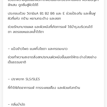
อักเสบ ดูดซึมสู่ผิวได้ดี
ประกอบด้วย วิตามินA B1 B2 B6 และ E ช่วยป้องกัน และฟื้นฟู
ผิวที่แห้ง กร้าน หยาบกระด้าง และลอก
ช่วยรักษาบาดแผล และผิวหนังที่เกิดการแพ้ ใช้บำรุงบริเวณใต้
ตา ลดรอยหมองคล้ำใต้ตา
– แป้งข้าวโพด แบคกิ้งโซดา และกรดมะนาว
ช่วยทำความสะอาดสิ่งสกปรกบนผิวหนังชั้นนอกให้กระจ่างใสอย่าง
เป็นธรรมชาติ
– ปราศจาก SLS/SLES
ที่ทำให้เกิดอาการแพ้ การระเคยเคือง และผิวแห้งกร้าน
– กลิ่นบำบัด